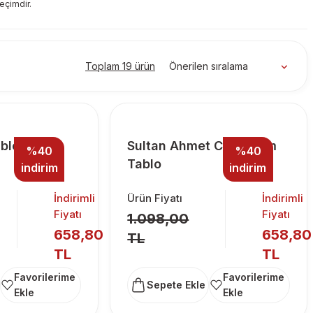
eçimdir.
Toplam 19 ürün
blo
Sultan Ahmet Cami Cam
%40
%40
Tablo
indirim
indirim
İndirimli
Ürün Fiyatı
İndirimli
Fiyatı
Fiyatı
1.098,00
658,80
658,80
TL
TL
TL
Sepete Ekle