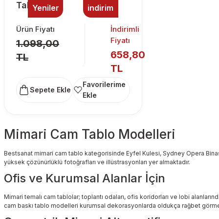
Tablo
Yeniler
indirim
Ürün Fiyatı
İndirimli
Fiyatı
1.098,00
658,80
TL
TL
Sepete Ekle
Mimari Cam Tablo Modelleri
Bestsanat mimari cam tablo kategorisinde Eyfel Kulesi, Sydney Opera Binası
yüksek çözünürlüklü fotoğrafları ve illüstrasyonları yer almaktadır.
Ofis ve Kurumsal Alanlar İçin
Mimari temalı cam tablolar; toplantı odaları, ofis koridorları ve lobi alanlar
cam baskı tablo modelleri kurumsal dekorasyonlarda oldukça rağbet görme