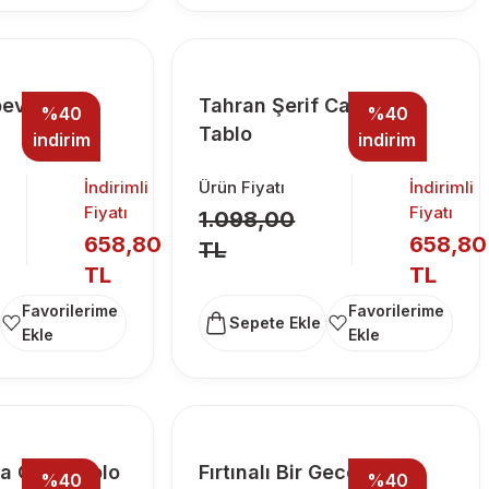
bevî Cam
Tahran Şerif Camii Cam
%40
%40
Tablo
indirim
indirim
İndirimli
Ürün Fiyatı
İndirimli
Fiyatı
Fiyatı
1.098,00
658,80
658,80
TL
TL
TL
Sepete Ekle
sa Cam Tablo
Fırtınalı Bir Gecede
%40
%40