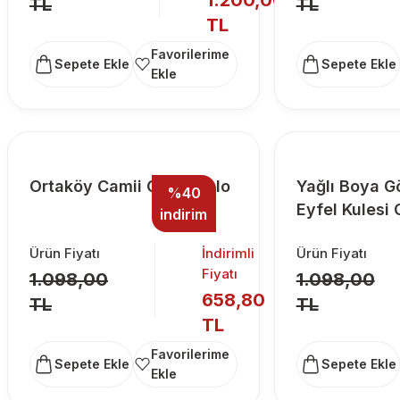
1.200,00
TL
TL
TL
Sepete Ekle
Sepete Ekle
Ortaköy Camii Cam Tablo
Yağlı Boya 
%40
Eyfel Kulesi
indirim
Ürün Fiyatı
İndirimli
Ürün Fiyatı
Fiyatı
1.098,00
1.098,00
658,80
TL
TL
TL
Sepete Ekle
Sepete Ekle