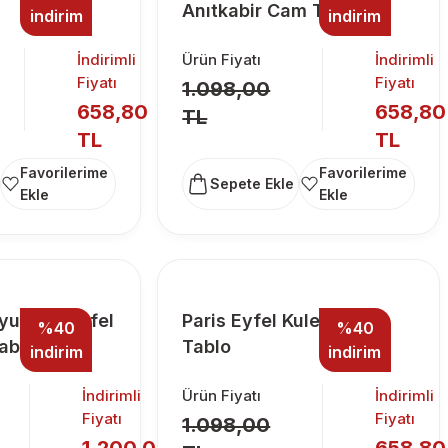
Anıtkabir Cam Tablo
indirim
indirim
İndirimli
Ürün Fiyatı
İndirimli
Fiyatı
Fiyatı
1.098,00
658,80
658,80
TL
TL
TL
Sepete Ekle
zyum ve Eyfel
Paris Eyfel Kulesi Cam
%40
%40
ablo
Tablo
indirim
indirim
İndirimli
Ürün Fiyatı
İndirimli
Fiyatı
Fiyatı
1.098,00