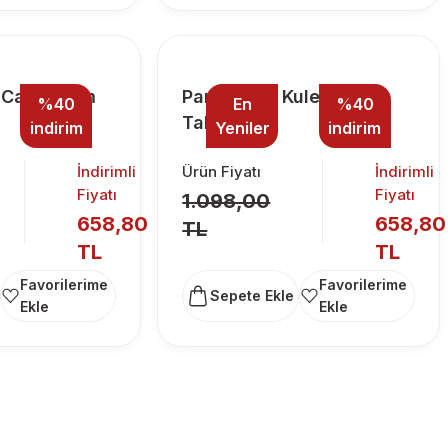
 Camii Cam
Paris Eyfel Kulesi Cam
%40
En
%40
Tablo
indirim
Yeniler
indirim
İndirimli
Ürün Fiyatı
İndirimli
Fiyatı
Fiyatı
1.098,00
658,80
658,80
TL
TL
TL
Sepete Ekle