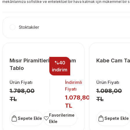
mekânlarınıza sofistike ve entelektüel bir hava katmak için mükemmel bir s
Stoktakiler
Mısır Piramitleri Kare Cam
Kabe Cam Ta
%40
Tablo
indirim
Ürün Fiyatı
İndirimli
Ürün Fiyatı
Fiyatı
1.798,00
1.098,00
1.078,80
TL
TL
TL
Sepete Ekle
Sepete Ekle