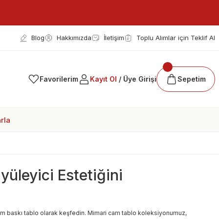
Blog
Hakkımızda
İletişim
Toplu Alımlar için Teklif Al
Favorilerim
Kayıt Ol
/ Üye Girişi
Sepetim
rla
üleyici Estetiğini
 cam baskı tablo olarak keşfedin. Mimari cam tablo koleksiyonumuz,