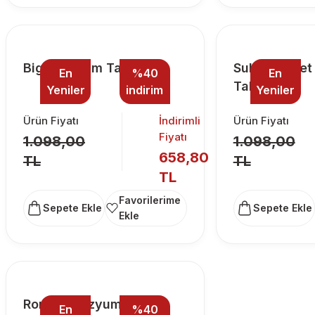
Big Ben Cam Tablo
Sultanahmet
En
%40
En
Tablo
Yeniler
indirim
Yeniler
Ürün Fiyatı
İndirimli
Ürün Fiyatı
Fiyatı
1.098,00
1.098,00
658,80
TL
TL
TL
Sepete Ekle
Sepete Ekle
Roma Kolezyum Cam
En
%40