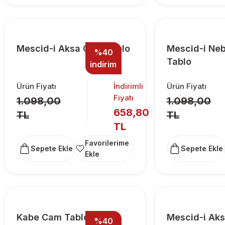
Mescid-i Aksa Cam Tablo
Mescid-i Ne
%40
Tablo
indirim
Ürün Fiyatı
İndirimli
Ürün Fiyatı
Fiyatı
1.098,00
1.098,00
658,80
TL
TL
TL
Sepete Ekle
Sepete Ekle
Kabe Cam Tablo
Mescid-i Ak
%40