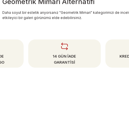
Geometrik Mimari Alternatifi
Daha soyut bir estetik arıyorsanız "Geometrik Mimari" kategorimizi de incelem
etkileyici bir galeri görünümü elde edebilirsiniz.
DE
14 GÜN İADE
KRED
GO
GARANTİSİ
SAYFALAR