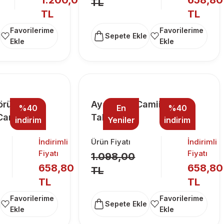
1.200,00
658,80
TL
TL
TL
Sepete Ekle
Görünümlü
Ayasofya Camii Cam
%40
En
%40
 Cam Tablo
Tablo
indirim
Yeniler
indirim
İndirimli
Ürün Fiyatı
İndirimli
Fiyatı
Fiyatı
1.098,00
658,80
658,80
TL
TL
TL
Sepete Ekle