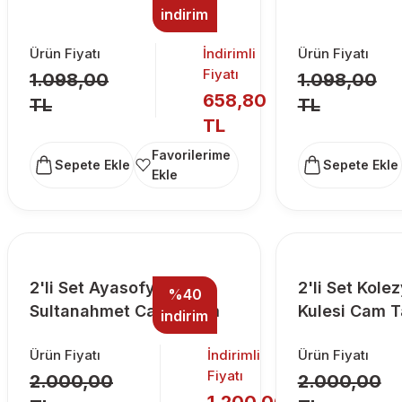
indirim
Ürün Fiyatı
İndirimli
Ürün Fiyatı
Fiyatı
1.098,00
1.098,00
658,80
TL
TL
TL
Sepete Ekle
Sepete Ekle
2'li Set Ayasofya ve
2'li Set Kole
%40
Sultanahmet Camii Cam
Kulesi Cam T
indirim
Tablo
Ürün Fiyatı
İndirimli
Ürün Fiyatı
Fiyatı
2.000,00
2.000,00