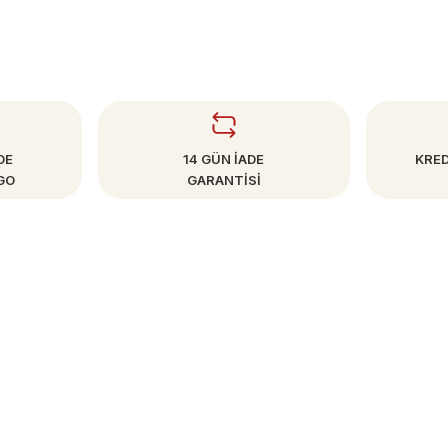
DE
14 GÜN İADE
KRED
GO
GARANTİSİ
SAYFALAR
Mesafeli Satış Sözleşmesi