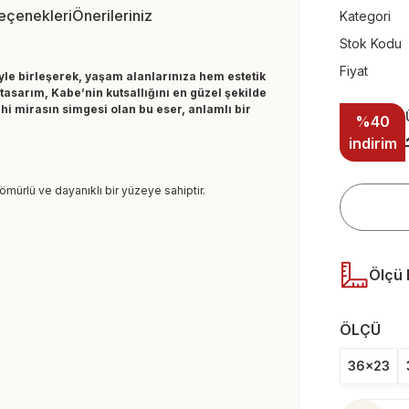
Seçenekleri
Önerileriniz
Kategori
Stok Kodu
Fiyat
yle birleşerek, yaşam alanlarınıza hem estetik
tasarım, Kabe’nin kutsallığını en güzel şekilde
ihi mirasın simgesi olan bu eser, anlamlı bir
%40
indirim
 ömürlü ve dayanıklı bir yüzeye sahiptir.
Ölçü 
ÖLÇÜ
36x23