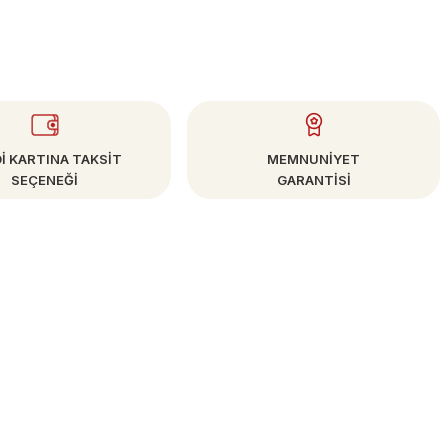
İ KARTINA TAKSİT
MEMNUNİYET
SEÇENEĞİ
GARANTİSİ
E-BÜLTEN
Kampanya ve Fırsatlardan Haberdar Olun!