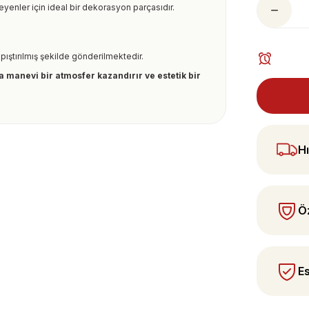
yenler için ideal bir dekorasyon parçasıdır.
pıştırılmış şekilde gönderilmektedir.
a manevi bir atmosfer kazandırır ve estetik bir
ularda yetersiz gördüğünüz noktaları öneri
Hı
 yapın!
Öz
Es