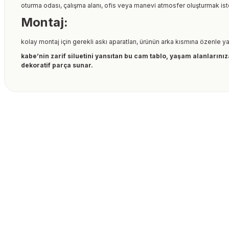
oturma odası, çalışma alanı, ofis veya manevi atmosfer oluşturmak iste
Montaj:
kolay montaj için gerekli askı aparatları, ürünün arka kısmına özenle ya
kabe’nin zarif siluetini yansıtan bu cam tablo, yaşam alanlarınız
dekoratif parça sunar.
Bu ürünün fiyat bilgisi, resim, ürün açıklamalarında ve diğer kon
formunu kullanarak tarafımıza iletebilirsiniz.
Bu ürüne ilk yorumu siz
Görüş ve önerileriniz için teşekkür ederiz.
Ürün resmi kalitesiz, bozuk veya görüntülenemiyor.
Yorum Yaz
Ürün açıklamasında eksik bilgiler bulunuyor.
Ürün bilgilerinde hatalar bulunuyor.
Ürün fiyatı diğer sitelerden daha pahalı.
Bu ürüne benzer farklı alternatifler olmalı.