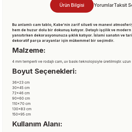
Ürün Bilgisi
Yorumlar
Taksit 
Bu anlamlı cam tablo, Kabe’nin zarif silueti ve manevi atmosferi
hem de huzur dolu bir dokunuş katıyor. Detaylı işçilik ve modern 
yansıtırken dekorasyonunuza şıklık katıyor. İslami sanatın ve tar
dekoratif parça arayanlar için mükemmel bir seçimdir.
Malzeme:
4 mm temperli ve rodajlı cam, uv baskı teknolojisiyle üretilmiştir. uzun
Boyut Seçenekleri:
36×23 cm
30×45 cm
72×46 cm
90×60 cm
110×70 cm
130×83 cm
150×95 cm
Kullanım Alanı: