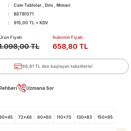
Cam Tablolar
,
Dini
,
Mimari
BSTB1371
915,00 TL + KDV
Ürün Fiyatı
İndirimli Fiyatı
1.098,00 TL
658,80 TL
68,81 TL den başlayan taksitlerle!
Rehberi
Uzmana Sor
30x45
72x46
90x60
110x70
130x83
150x95