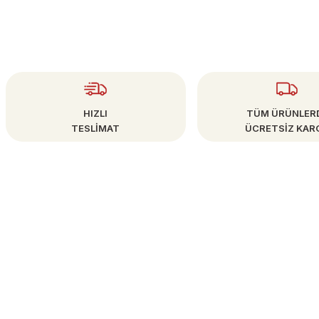
Gönder
HIZLI
TÜM ÜRÜNLER
TESLİMAT
ÜCRETSİZ KAR
ÜYE İŞLEMLERİ
info@bestsanat.com
Yeni Üyelik