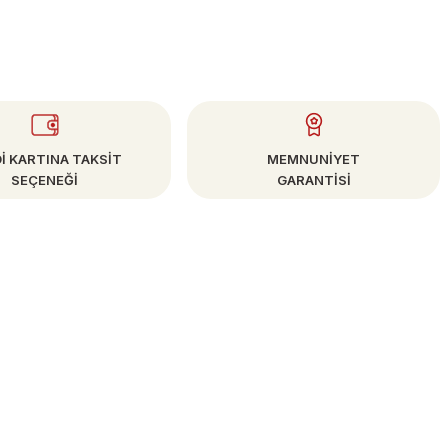
İ KARTINA TAKSİT
MEMNUNİYET
SEÇENEĞİ
GARANTİSİ
E-BÜLTEN
Kampanya ve Fırsatlardan Haberdar Olun!