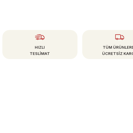
HIZLI
TÜM ÜRÜNLER
TESLİMAT
ÜCRETSİZ KAR
ÜYE İŞLEMLERİ
info@bestsanat.com
Yeni Üyelik