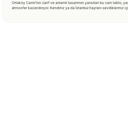
Ortaköy Camii’nin zarif ve anlamlı tasarımını yansıtan bu cam tablo, ya
atmosfer kazandırıyor. Kendiniz ya da İstanbul hayranı sevdikleriniz iç
Bu ürünün fiyat bilgisi, resim, ürün açıklamalarında ve diğer kon
formunu kullanarak tarafımıza iletebilirsiniz.
Bu ürüne ilk yorumu siz
Görüş ve önerileriniz için teşekkür ederiz.
Ürün resmi kalitesiz, bozuk veya görüntülenemiyor.
Yorum Yaz
Ürün açıklamasında eksik bilgiler bulunuyor.
Ürün bilgilerinde hatalar bulunuyor.
Ürün fiyatı diğer sitelerden daha pahalı.
Bu ürüne benzer farklı alternatifler olmalı.
Gönder