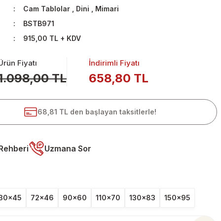
Cam Tablolar
,
Dini
,
Mimari
BSTB971
915,00 TL + KDV
Ürün Fiyatı
İndirimli Fiyatı
1.098,00 TL
658,80 TL
68,81 TL den başlayan taksitlerle!
Rehberi
Uzmana Sor
30x45
72x46
90x60
110x70
130x83
150x95