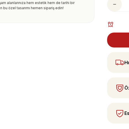
şam alanlarınıza hem estetik hem de tarihi bir
in bu özel tasarımı hemen sipariş edin!
ularda yetersiz gördüğünüz noktaları öneri
 yapın!
Hı
Öz
Es