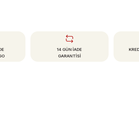
DE
14 GÜN İADE
KRED
GO
GARANTİSİ
SAYFALAR
Mesafeli Satış Sözleşmesi