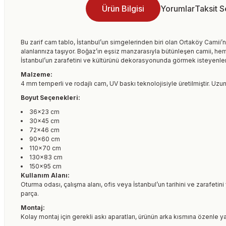
Ürün Bilgisi
Yorumlar
Taksit 
Bu zarif cam tablo, İstanbul’un simgelerinden biri olan Ortaköy Camii’n
alanlarınıza taşıyor. Boğaz’ın eşsiz manzarasıyla bütünleşen camii, hem
İstanbul’un zarafetini ve kültürünü dekorasyonunda görmek isteyenler i
Malzeme:
4 mm temperli ve rodajlı cam, UV baskı teknolojisiyle üretilmiştir. Uzun
Boyut Seçenekleri:
36×23 cm
30×45 cm
72×46 cm
90×60 cm
110×70 cm
130×83 cm
150×95 cm
Kullanım Alanı:
Oturma odası, çalışma alanı, ofis veya İstanbul’un tarihini ve zarafeti
parça.
Montaj:
Kolay montaj için gerekli askı aparatları, ürünün arka kısmına özenle ya