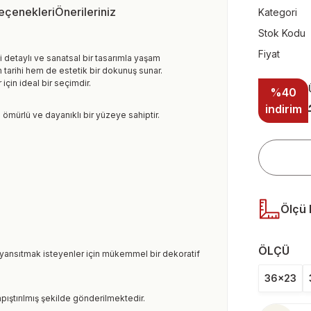
Seçenekleri
Önerileriniz
Kategori
Stok Kodu
Fiyat
i detaylı ve sanatsal bir tasarımla yaşam
 tarihi hem de estetik bir dokunuş sunar.
çin ideal bir seçimdir.
%40
indirim
 ömürlü ve dayanıklı bir yüzeye sahiptir.
Ölçü 
ÖLÇÜ
ni yansıtmak isteyenler için mükemmel bir dekoratif
36x23
pıştırılmış şekilde gönderilmektedir.