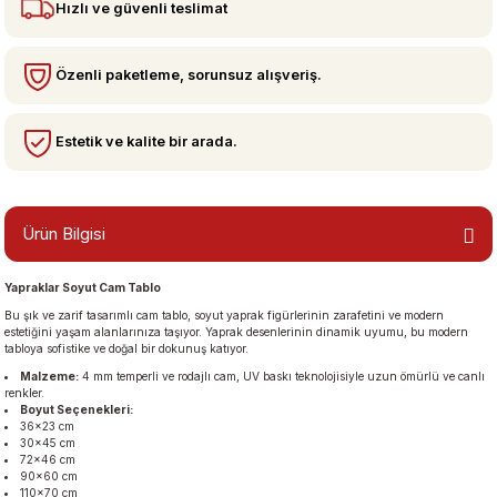
Hızlı ve güvenli teslimat
bzeler
Özenli paketleme, sorunsuz alışveriş.
Estetik ve kalite bir arada.
Ürün Bilgisi
Yapraklar Soyut Cam Tablo
san Manzaraları
Bu şık ve zarif tasarımlı cam tablo, soyut yaprak figürlerinin zarafetini ve modern
estetiğini yaşam alanlarınıza taşıyor. Yaprak desenlerinin dinamik uyumu, bu modern
tabloya sofistike ve doğal bir dokunuş katıyor.
Malzeme:
4 mm temperli ve rodajlı cam, UV baskı teknolojisiyle uzun ömürlü ve canlı
renkler.
Boyut Seçenekleri:
36×23 cm
30×45 cm
72×46 cm
90×60 cm
110×70 cm