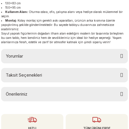
130×83 cm
150×95 cm
Kullanım Alanı:
Oturma odası, ofis, çalışma alanı veya hediye olarak mükemmel bir
seçim.
Montaj:
Kolay montaj için gerekli askı aparatları, ürünün arka kısmına özenle
yapıştırılmış şekilde gönderilmektedir. Bu sayede tabloyu duvarınıza zahmetsizce
asabilirsiniz.
Soyut yaprak figürlerinin doğadan ilham alan estetiğini modern bir tasarımla birleştiren
bu cam tablo, hem kendiniz hem de sevdikleriniz için ideal bir hediye seçeneği. Yaşam
alanlarınıza ferah, estetik ve zarif bir atmosfer katmak için şimdi sipariş verin!
Yorumlar
Taksit Seçenekleri
Bu ürüne ilk yorumu siz yapın!
Önerileriniz
Yorum Yaz
Bu ürünün fiyat bilgisi, resim, ürün açıklamalarında ve diğer konularda
yetersiz gördüğünüz noktaları öneri formunu kullanarak tarafımıza
iletebilirsiniz.
Görüş ve önerileriniz için teşekkür ederiz.
HIZLI
TÜM ÜRÜNLERDE