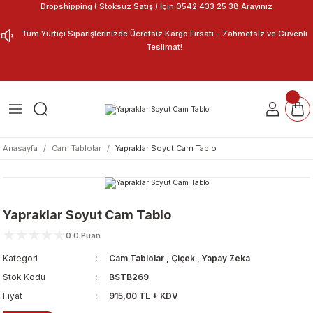
Dropshipping ( Stoksuz Satış ) İçin 0542 433 25 38 Arayınız
Geri Dön
Geri Dön
Tüm Yurtiçi Siparişlerinizde Ücretsiz Kargo Fırsatı - Zahmetsiz ve Güvenli
Teslimat!
ar
nu Tasarla
m Tablo
Anasayfa
Cam Tablolar
Yapraklar Soyut Cam Tablo
Yapraklar Soyut Cam Tablo
0.0 Puan
Kategori
Cam Tablolar
,
Çiçek
,
Yapay Zeka
Stok Kodu
BSTB269
Fiyat
915,00 TL + KDV