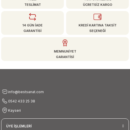
TESLİMAT
ÜCRETSİZ KARGO
Ürün resmi kalitesiz, bozuk veya görüntülenemiyor.
Ürün açıklamasında eksik bilgiler bulunuyor.
14 GÜN İADE
KREDİ KARTINA TAKSİT
Ürün bilgilerinde hatalar bulunuyor.
GARANTİSİ
SEÇENEĞİ
Ürün fiyatı diğer sitelerden daha pahalı.
Bu ürüne benzer farklı alternatifler olmalı.
MEMNUNİYET
GARANTİSİ
Gönder
info@bestsanat.com
0542 433 25 38
Kayseri
ÜYE İŞLEMLERİ