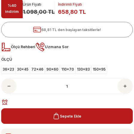
Ürün Fiyatı
İndirimli Fiyatı
%40
1.098,00 TL
658,80 TL
indirim
68,81 TL den başlayan taksitlerle!
Ölçü Rehberi
Uzmana Sor
ÖLÇÜ
ari
36x23
30x45
72x46
90x60
110x70
130x83
150x95
Sepete Ekle