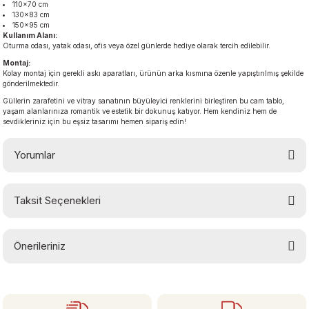
110×70 cm
130×83 cm
150×95 cm
Kullanım Alanı:
Oturma odası, yatak odası, ofis veya özel günlerde hediye olarak tercih edilebilir.
Montaj:
Kolay montaj için gerekli askı aparatları, ürünün arka kısmına özenle yapıştırılmış şekilde
gönderilmektedir.
Güllerin zarafetini ve vitray sanatının büyüleyici renklerini birleştiren bu cam tablo,
yaşam alanlarınıza romantik ve estetik bir dokunuş katıyor. Hem kendiniz hem de
sevdikleriniz için bu eşsiz tasarımı hemen sipariş edin!
Yorumlar
Taksit Seçenekleri
Bu ürüne ilk yorumu siz yapın!
Önerileriniz
Yorum Yaz
Bu ürünün fiyat bilgisi, resim, ürün açıklamalarında ve diğer konularda
yetersiz gördüğünüz noktaları öneri formunu kullanarak tarafımıza
iletebilirsiniz.