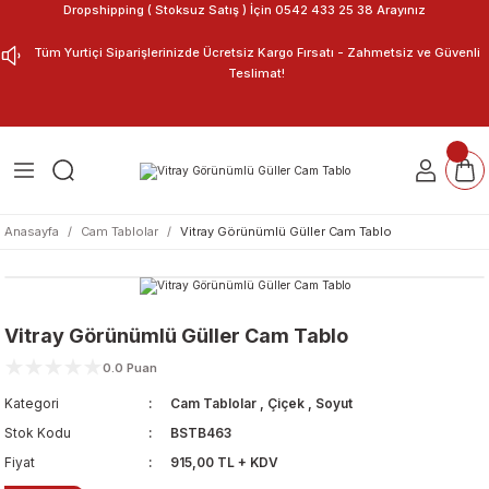
Dropshipping ( Stoksuz Satış ) İçin 0542 433 25 38 Arayınız
Geri Dön
Geri Dön
Tüm Yurtiçi Siparişlerinizde Ücretsiz Kargo Fırsatı - Zahmetsiz ve Güvenli
Teslimat!
ar
nu Tasarla
m Tablo
Anasayfa
Cam Tablolar
Vitray Görünümlü Güller Cam Tablo
Vitray Görünümlü Güller Cam Tablo
0.0 Puan
Kategori
Cam Tablolar
,
Çiçek
,
Soyut
Stok Kodu
BSTB463
Fiyat
915,00 TL + KDV