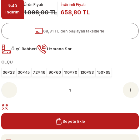
Ürün Fiyatı
İndirimli Fiyatı
%40
1.098,00 TL
658,80 TL
indirim
68,81 TL den başlayan taksitlerle!
Ölçü Rehberi
Uzmana Sor
ÖLÇÜ
ari
36x23
30x45
72x46
90x60
110x70
130x83
150x95
Sepete Ekle