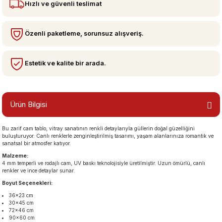
Hızlı ve güvenli teslimat
bzeler
Özenli paketleme, sorunsuz alışveriş.
Estetik ve kalite bir arada.
Ürün Bilgisi
Bu zarif cam tablo, vitray sanatının renkli detaylarıyla güllerin doğal güzelliğini
san Manzaraları
buluşturuyor. Canlı renklerle zenginleştirilmiş tasarımı, yaşam alanlarınıza romantik ve
sanatsal bir atmosfer katıyor.
Malzeme:
4 mm temperli ve rodajlı cam, UV baskı teknolojisiyle üretilmiştir. Uzun ömürlü, canlı
renkler ve ince detaylar sunar.
Boyut Seçenekleri:
36×23 cm
30×45 cm
72×46 cm
90×60 cm