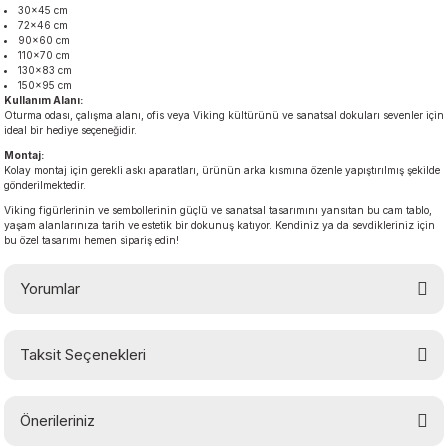
30×45 cm
72×46 cm
90×60 cm
110×70 cm
130×83 cm
150×95 cm
Kullanım Alanı:
Oturma odası, çalışma alanı, ofis veya Viking kültürünü ve sanatsal dokuları sevenler için
ideal bir hediye seçeneğidir.
Montaj:
Kolay montaj için gerekli askı aparatları, ürünün arka kısmına özenle yapıştırılmış şekilde
gönderilmektedir.
Viking figürlerinin ve sembollerinin güçlü ve sanatsal tasarımını yansıtan bu cam tablo,
yaşam alanlarınıza tarih ve estetik bir dokunuş katıyor. Kendiniz ya da sevdikleriniz için
bu özel tasarımı hemen sipariş edin!
Yorumlar
Taksit Seçenekleri
Bu ürüne ilk yorumu siz yapın!
Önerileriniz
Yorum Yaz