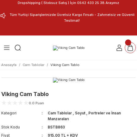
Dropshipping ( Stoksuz Satış ) İçin 0542 433 25 38 Arayınız
Geri Dön
Geri Dön
Tüm Yurtiçi Siparişlerinizde Ücretsiz Kargo Fırsatı - Zahmetsiz ve Güvenli
Teslimat!
ar
nu Tasarla
m Tablo
Anasayfa
Cam Tablolar
Viking Cam Tablo
Viking Cam Tablo
0.0 Puan
Kategori
Cam Tablolar
,
Soyut
,
Portreler ve İnsan
Manzaraları
Stok Kodu
BSTB863
Fiyat
915,00 TL + KDV