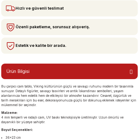
Hızlı ve güvenli teslimat
bzeler
Özenli paketleme, sorunsuz alışveriş.
Estetik ve kalite bir arada.
Ürün Bilgisi
san Manzaraları
Bu çarpıcı cam tablo, Viking kültürünün güçlü ve savaşçı ruhunu modern bir tasarımla
sunuyor. Detaylı figürler, savaşçı tasvirleri ve antik İskandinav sembolleri, yaşam
alanlarınıza hem estetik hem de etkileyici bir atmosfer kazandırır. Cesaret, özgürlük ve
tarih meraklıları için bu eser, dekorasyonunuza güçlü bir dokunuş eklemek isteyenler için
mükemmel bir seçimdir.
Malzeme:
4 mm temperli ve rodajlı cam, UV baskı teknolojisiyle üretilmiştir. Uzun ömürlü ve
dayanıklı bir yüzeye sahiptir.
Boyut Seçenekleri:
36×23 cm