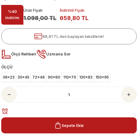
Ürün Fiyatı
İndirimli Fiyatı
%40
1.098,00 TL
658,80 TL
indirim
68,81 TL den başlayan taksitlerle!
Ölçü Rehberi
Uzmana Sor
ÖLÇÜ
ari
36x23
30x45
72x46
90x60
110x70
130x83
150x95
Sepete Ekle