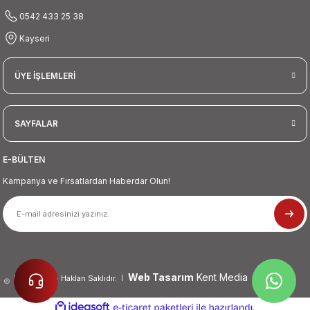
0542 433 25 38
Kayseri
ÜYE İŞLEMLERİ
SAYFALAR
E-BÜLTEN
Kampanya ve Fırsatlardan Haberdar Olun!
Web Tasarım
Kent Media
2026 Tüm Hakları Saklıdır.
ideasoft
ile
e-