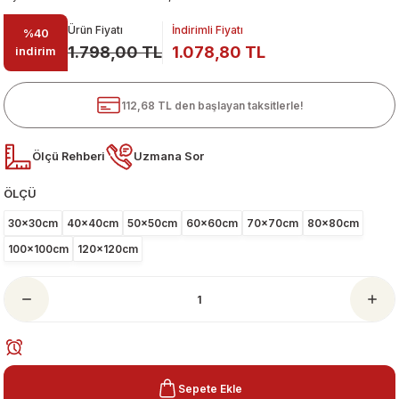
Ürün Fiyatı
İndirimli Fiyatı
%40
1.798,00 TL
1.078,80 TL
indirim
112,68 TL den başlayan taksitlerle!
Ölçü Rehberi
Uzmana Sor
ÖLÇÜ
ari
30x30cm
40x40cm
50x50cm
60x60cm
70x70cm
80x80cm
100x100cm
120x120cm
Sepete Ekle