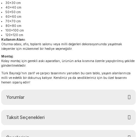
30×30 cm
40×40 cm
50×50 cm
60×60 cm
70×70 cm
80×80 cm
100×100 cm
120×120 cm
Kullanım Alanı:
Oturma odası, ofis, toplantı salonu veya milli değerleri dekorasyonunda yaşatmak
isteyenler için mükemmel bir hediye seçeneğidir.
Montaj:
Kolay montaj için gerekli askı aparatları, ürünün arka kısmına özenle yapıştırılmış şekilde
gönderilmektedir.
Türk Bayrağı’nın zarif ve çarpıcı tasarımını yansıtan bu cam tablo, yaşam alanlarınıza
milli ve estetik bir dokunuş katıyor. Kendiniz ya da sevdikleriniz için bu özel tasarımı
hemen sipariş edin!
Yorumlar
Taksit Seçenekleri
Bu ürüne ilk yorumu siz yapın!