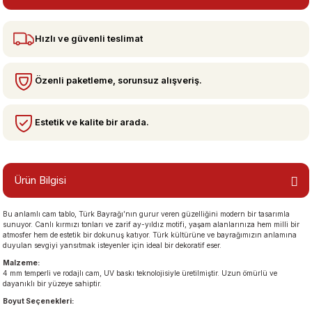
Hızlı ve güvenli teslimat
bzeler
Özenli paketleme, sorunsuz alışveriş.
Estetik ve kalite bir arada.
Ürün Bilgisi
san Manzaraları
Bu anlamlı cam tablo, Türk Bayrağı’nın gurur veren güzelliğini modern bir tasarımla
sunuyor. Canlı kırmızı tonları ve zarif ay-yıldız motifi, yaşam alanlarınıza hem milli bir
atmosfer hem de estetik bir dokunuş katıyor. Türk kültürüne ve bayrağımızın anlamına
duyulan sevgiyi yansıtmak isteyenler için ideal bir dekoratif eser.
Malzeme:
4 mm temperli ve rodajlı cam, UV baskı teknolojisiyle üretilmiştir. Uzun ömürlü ve
dayanıklı bir yüzeye sahiptir.
Boyut Seçenekleri: