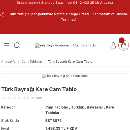
Dropshipping ( Stoksuz Satış ) İçin 0542 433 25 38 Arayınız
Geri Dön
Geri Dön
Tüm Yurtiçi Siparişlerinizde Ücretsiz Kargo Fırsatı - Zahmetsiz ve Güvenli
Teslimat!
ar
nu Tasarla
m Tablo
Anasayfa
Cam Tablolar
Türk Bayrağı Kare Cam Tablo
Türk Bayrağı Kare Cam Tablo
0.0 Puan
Kategori
Cam Tablolar
,
Türklük
,
Bayraklar
,
Kare
Tablolar
Stok Kodu
BSTB875
Fiyat
1.498,33 TL + KDV