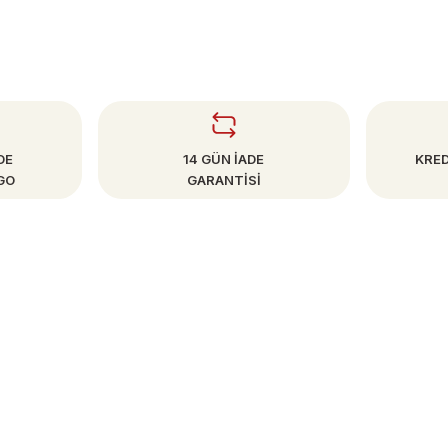
DE
14 GÜN İADE
KRED
GO
GARANTİSİ
SAYFALAR
Mesafeli Satış Sözleşmesi