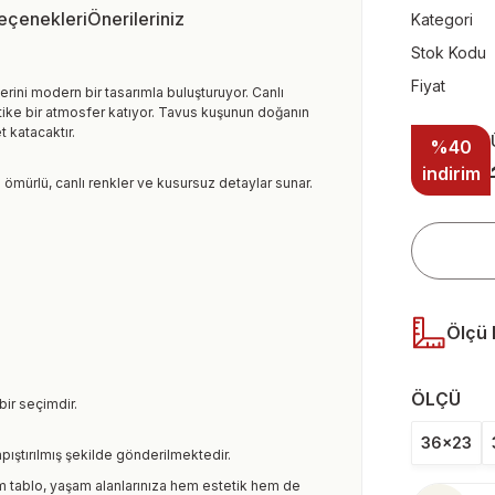
Seçenekleri
Önerileriniz
Kategori
Stok Kodu
Fiyat
erini modern bir tasarımla buluşturuyor. Canlı
stike bir atmosfer katıyor. Tavus kuşunun doğanın
 katacaktır.
%40
indirim
n ömürlü, canlı renkler ve kusursuz detaylar sunar.
Ölçü 
ÖLÇÜ
bir seçimdir.
36x23
pıştırılmış şekilde gönderilmektedir.
m tablo, yaşam alanlarınıza hem estetik hem de