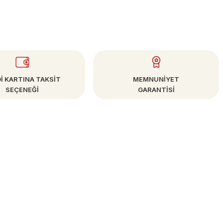
İ KARTINA TAKSİT
MEMNUNİYET
SEÇENEĞİ
GARANTİSİ
E-BÜLTEN
Kampanya ve Fırsatlardan Haberdar Olun!