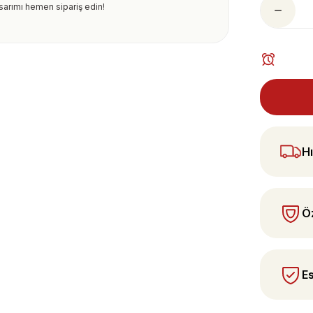
asarımı hemen sipariş edin!
ularda yetersiz gördüğünüz noktaları öneri
 yapın!
Hı
Öz
Es