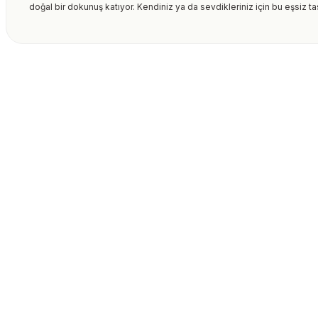
doğal bir dokunuş katıyor. Kendiniz ya da sevdikleriniz için bu eşsiz t
Bu ürünün fiyat bilgisi, resim, ürün açıklamalarında ve diğer kon
formunu kullanarak tarafımıza iletebilirsiniz.
Bu ürüne ilk yorumu siz
Görüş ve önerileriniz için teşekkür ederiz.
Ürün resmi kalitesiz, bozuk veya görüntülenemiyor.
Yorum Yaz
Ürün açıklamasında eksik bilgiler bulunuyor.
Ürün bilgilerinde hatalar bulunuyor.
Ürün fiyatı diğer sitelerden daha pahalı.
Bu ürüne benzer farklı alternatifler olmalı.
Gönder