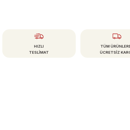
HIZLI
TÜM ÜRÜNLER
TESLİMAT
ÜCRETSİZ KAR
ÜYE İŞLEMLERİ
info@bestsanat.com
Yeni Üyelik