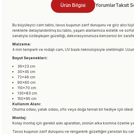
Ürün Bilgisi
Yorumlar
Taksit 
Bu büyüleyici cam tablo, tavus kuşunun zarif duruşunu ve göz alıcı tüyl
renklerle detaylandırılmış bu tablo, yaşam alanlarınıza estetik ve sofi
sanatıyla özdeşleşen güzelliği, dekorasyonunuza benzersiz bir zarafet
Malzeme:
4 mm temperli ve rodajlı cam, UV baskı teknolojisiyle üretilmiştir. Uzu
Boyut Seçenekleri:
36×23 cm
30×45 cm
72×46 cm
90×60 cm
110×70 cm
130×83 cm
150×95 cm
Kullanım Alanı:
Oturma odası, yatak odası, ofis veya doğa temalı bir hediye için ideal 
Montaj:
Kolay montaj için gerekli askı aparatları, ürünün arka kısmına özenle ya
Tavus kuşunun zarif duruşunu ve rengarenk güzelliğini yansıtan bu ca