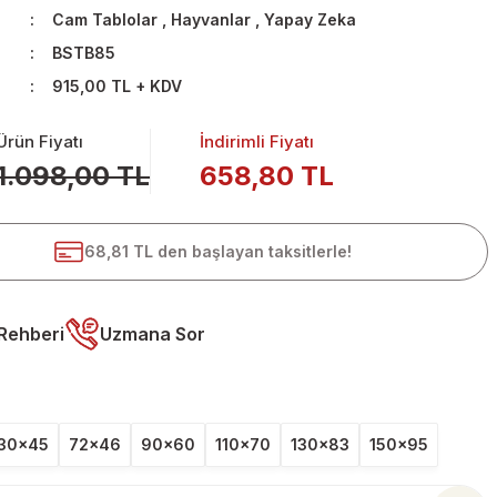
Cam Tablolar
,
Hayvanlar
,
Yapay Zeka
BSTB85
915,00 TL + KDV
Ürün Fiyatı
İndirimli Fiyatı
1.098,00 TL
658,80 TL
68,81 TL den başlayan taksitlerle!
Rehberi
Uzmana Sor
30x45
72x46
90x60
110x70
130x83
150x95