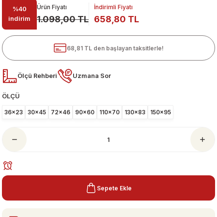
Ürün Fiyatı
İndirimli Fiyatı
%40
1.098,00 TL
658,80 TL
indirim
68,81 TL den başlayan taksitlerle!
Ölçü Rehberi
Uzmana Sor
ÖLÇÜ
ari
36x23
30x45
72x46
90x60
110x70
130x83
150x95
Sepete Ekle