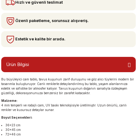
Hızlı ve güvenli teslimat
bzeler
Özenli paketleme, sorunsuz alışveriş.
Estetik ve kalite bir arada.
Ürün Bilgisi
Bu büyüleyici cam tablo, tavus kuşunun zarif duruşunu ve göz alıcı tüylerini modern bir
san Manzaraları
tasarımla buluşturuyor. Canlı renklerle detaylandırılmış bu tablo, yaşam alanlarınıza
estetik ve sofistike bir atmosfer katıyor. Tavus kuşunun doğanın sanatıyla özdeşleşen
güzelliği, dekorasyonunuza benzersiz bir zarafet katacaktır.
Malzeme:
4 mm temperli ve rodajlı cam, UV baskı teknolojisiyle üretilmiştir. Uzun ömürlü, canlı
renkler ve kusursuz detaylar sunar.
Boyut Seçenekleri:
36×23 cm
30×45 cm
72×46 cm