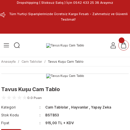
Dropshipping ( Stoksuz Satış ) İçin 0542 433 25 38 Arayınız
Geri Dön
Geri Dön
Tüm Yurtiçi Siparişlerinizde Ücretsiz Kargo Fırsatı - Zahmetsiz ve Güvenli
Teslimat!
ar
nu Tasarla
m Tablo
Anasayfa
Cam Tablolar
Tavus Kuşu Cam Tablo
Tavus Kuşu Cam Tablo
0.0 Puan
Kategori
Cam Tablolar
,
Hayvanlar
,
Yapay Zeka
Stok Kodu
BSTB53
Fiyat
915,00 TL + KDV