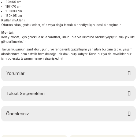
90×60 cm
110×70 cm
130×83 cm
150×95 cm
Kullanım Alanı:
Oturma odası, yatak odası, ofis veya doğa temalı bir hediye için ideal bir seçimdir.
Montaj:
Kolay montaj için gerekli askı aparatları, ürünün arka kısmına özenle yapıştırılmış şekilde
gönderilmektedir.
Tavus kuşunun zarif duruşunu ve rengarenk güzelliğini yansıtan bu cam tablo, yaşam
alanlarınıza hem estetik hem de doğal bir dokunuş katıyor. Kendiniz ya da sevdikleriniz
için bu eşsiz tasarımı hemen sipariş edin!
Yorumlar
Taksit Seçenekleri
Bu ürüne ilk yorumu siz yapın!
Önerileriniz
Yorum Yaz
Bu ürünün fiyat bilgisi, resim, ürün açıklamalarında ve diğer konularda
yetersiz gördüğünüz noktaları öneri formunu kullanarak tarafımıza