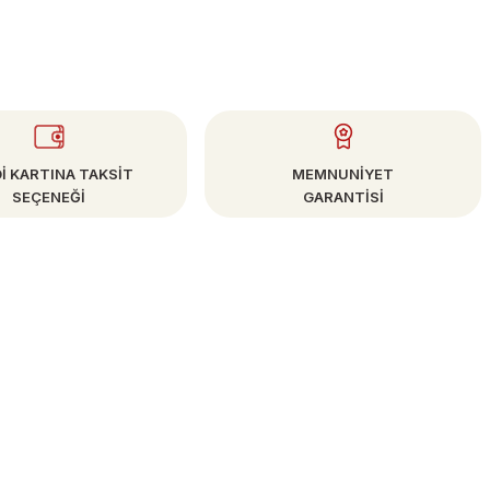
İ KARTINA TAKSİT
MEMNUNİYET
SEÇENEĞİ
GARANTİSİ
E-BÜLTEN
Kampanya ve Fırsatlardan Haberdar Olun!