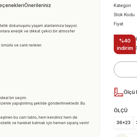
Seçenekleri
Önerileriniz
Kategori
Stok Kodu
Fiyat
tetik dokunuşunu yaşam alanlarınıza taşıyor.
nlara enerjik ve dikkat çekici bir atmosfer
%40
ömürlü ve canlı renkler.
indirim
Ölçü 
ideal bir seçim.
özenle yapıştırılmış şekilde gönderilmektedir. Bu
ÖLÇÜ
rleştiren bu cam tablo, hem kendiniz hem de
36x23
stetik ve hareket katmak için hemen sipariş verin!