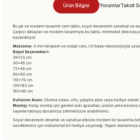
Ürün Bilgisi
Yorumlar
Taksit 
Bu şık ve modern tasarımlı cam tablo, soyut desenlerin sanatsal ve es
Çarpıcı detayları ve modern tasarımıyla bu tablo, minimalist dekorasyo
kazandırıyor.
Malzeme:
4 mm temperli ve rodajlı cam, UV baskı teknolojisiyle uzun 
Boyut Seçenekleri:
36×23 cm
30×45 cm
72×46 cm
90×60 cm
110×70 cm
130×83 cm
150×95 cm
Kullanım Alanı:
Oturma odası, ofis, çalışma alanı veya hediye olarak 
Montaj:
Kolay montaj için gerekli askı aparatları, ürünün arka kısmına 
sayede tabloyu duvarınıza zahmetsizce asabilirsiniz.
Soyut desenlerin dinamik ve sanatsal etkisini modern bir tasarımla bi
sevdikleriniz için mükemmel bir hediye seçeneği. Yaşam alanlarınıza e