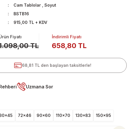
Cam Tablolar
,
Soyut
BSTB16
915,00 TL + KDV
Ürün Fiyatı
İndirimli Fiyatı
1.098,00 TL
658,80 TL
68,81 TL den başlayan taksitlerle!
Rehberi
Uzmana Sor
30x45
72x46
90x60
110x70
130x83
150x95