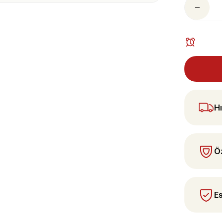
ularda yetersiz gördüğünüz noktaları öneri
 yapın!
Hı
Öz
Es