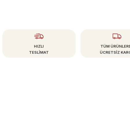
HIZLI
TÜM ÜRÜNLER
TESLİMAT
ÜCRETSİZ KAR
ÜYE İŞLEMLERİ
info@bestsanat.com
Yeni Üyelik