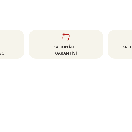
DE
14 GÜN İADE
KRED
GO
GARANTİSİ
SAYFALAR
Mesafeli Satış Sözleşmesi