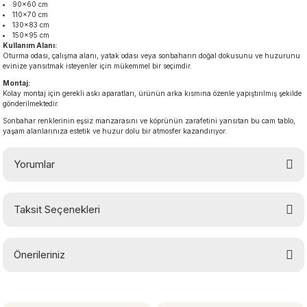
90×60 cm
110×70 cm
130×83 cm
150×95 cm
Kullanım Alanı:
Oturma odası, çalışma alanı, yatak odası veya sonbaharın doğal dokusunu ve huzurunu
evinize yansıtmak isteyenler için mükemmel bir seçimdir.
Montaj:
Kolay montaj için gerekli askı aparatları, ürünün arka kısmına özenle yapıştırılmış şekilde
gönderilmektedir.
Sonbahar renklerinin eşsiz manzarasını ve köprünün zarafetini yansıtan bu cam tablo,
yaşam alanlarınıza estetik ve huzur dolu bir atmosfer kazandırıyor.
Yorumlar
Taksit Seçenekleri
Bu ürüne ilk yorumu siz yapın!
Önerileriniz
Yorum Yaz
Bu ürünün fiyat bilgisi, resim, ürün açıklamalarında ve diğer konularda
yetersiz gördüğünüz noktaları öneri formunu kullanarak tarafımıza