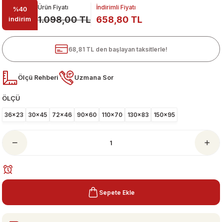
Ürün Fiyatı
İndirimli Fiyatı
%40
1.098,00 TL
658,80 TL
indirim
68,81 TL den başlayan taksitlerle!
Ölçü Rehberi
Uzmana Sor
ÖLÇÜ
ari
36x23
30x45
72x46
90x60
110x70
130x83
150x95
Sepete Ekle