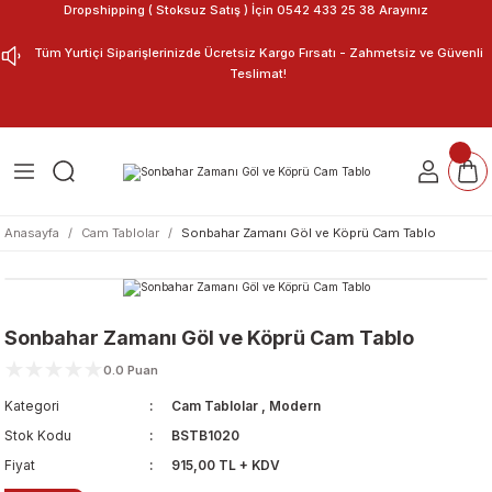
Dropshipping ( Stoksuz Satış ) İçin 0542 433 25 38 Arayınız
Geri Dön
Geri Dön
Tüm Yurtiçi Siparişlerinizde Ücretsiz Kargo Fırsatı - Zahmetsiz ve Güvenli
Teslimat!
ar
nu Tasarla
m Tablo
Anasayfa
Cam Tablolar
Sonbahar Zamanı Göl ve Köprü Cam Tablo
Sonbahar Zamanı Göl ve Köprü Cam Tablo
0.0 Puan
Kategori
Cam Tablolar
,
Modern
Stok Kodu
BSTB1020
Fiyat
915,00 TL + KDV