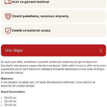
Hızlı ve güvenli teslimat
bzeler
Özenli paketleme, sorunsuz alışveriş.
Estetik ve kalite bir arada.
Ürün Bilgisi
Bu eşsiz cam tablo, sonbaharın romantik renkleriyle süslenmiş bir göl ve köprünün
san Manzaraları
büyüleyici manzarasını yaşam alanlarınıza taşıyor. Sakin gölün huzuru, altın ve turuncu
yapraklarla çevrili zarif köprünün estetiğiyle birleşerek dekorasyonunuza sıcak ve dingin
bir atmosfer katıyor.
Malzeme:
4 mm temperli ve rodajlı cam, UV baskı teknolojisiyle üretilmiştir. Uzun ömürlü ve
dayanıklı bir yüzeye sahiptir.
Boyut Seçenekleri:
36×23 cm
30×45 cm
72×46 cm