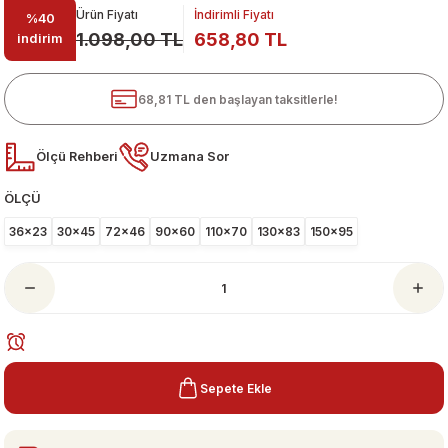
Ürün Fiyatı
İndirimli Fiyatı
%40
1.098,00 TL
658,80 TL
indirim
68,81 TL den başlayan taksitlerle!
Ölçü Rehberi
Uzmana Sor
ÖLÇÜ
ari
36x23
30x45
72x46
90x60
110x70
130x83
150x95
Sepete Ekle