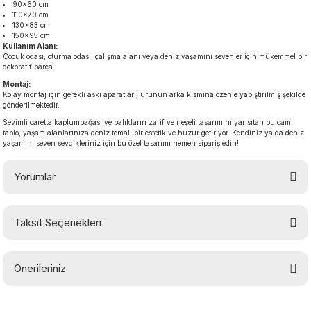
90×60 cm
110×70 cm
130×83 cm
150×95 cm
Kullanım Alanı:
Çocuk odası, oturma odası, çalışma alanı veya deniz yaşamını sevenler için mükemmel bir
dekoratif parça.
Montaj:
Kolay montaj için gerekli askı aparatları, ürünün arka kısmına özenle yapıştırılmış şekilde
gönderilmektedir.
Sevimli caretta kaplumbağası ve balıkların zarif ve neşeli tasarımını yansıtan bu cam
tablo, yaşam alanlarınıza deniz temalı bir estetik ve huzur getiriyor. Kendiniz ya da deniz
yaşamını seven sevdikleriniz için bu özel tasarımı hemen sipariş edin!
Yorumlar
Taksit Seçenekleri
Bu ürüne ilk yorumu siz yapın!
Önerileriniz
Yorum Yaz
Bu ürünün fiyat bilgisi, resim, ürün açıklamalarında ve diğer konularda