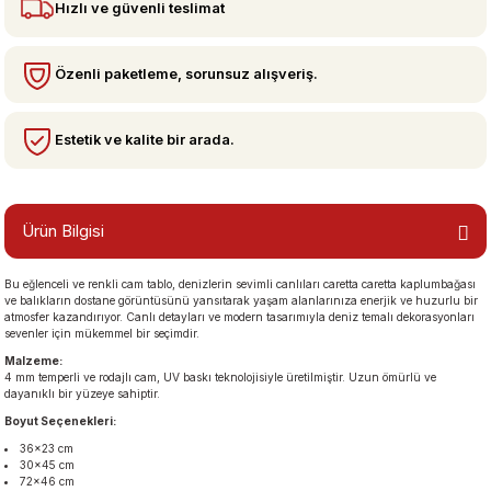
Hızlı ve güvenli teslimat
bzeler
Özenli paketleme, sorunsuz alışveriş.
Estetik ve kalite bir arada.
Ürün Bilgisi
Bu eğlenceli ve renkli cam tablo, denizlerin sevimli canlıları caretta caretta kaplumbağası
san Manzaraları
ve balıkların dostane görüntüsünü yansıtarak yaşam alanlarınıza enerjik ve huzurlu bir
atmosfer kazandırıyor. Canlı detayları ve modern tasarımıyla deniz temalı dekorasyonları
sevenler için mükemmel bir seçimdir.
Malzeme:
4 mm temperli ve rodajlı cam, UV baskı teknolojisiyle üretilmiştir. Uzun ömürlü ve
dayanıklı bir yüzeye sahiptir.
Boyut Seçenekleri:
36×23 cm
30×45 cm
72×46 cm