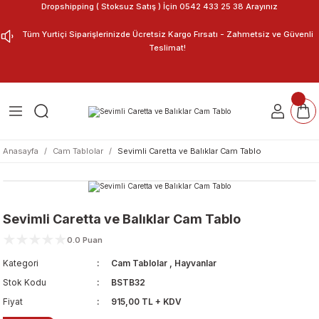
Dropshipping ( Stoksuz Satış ) İçin 0542 433 25 38 Arayınız
Geri Dön
Geri Dön
Tüm Yurtiçi Siparişlerinizde Ücretsiz Kargo Fırsatı - Zahmetsiz ve Güvenli
Teslimat!
ar
nu Tasarla
m Tablo
Anasayfa
Cam Tablolar
Sevimli Caretta ve Balıklar Cam Tablo
Sevimli Caretta ve Balıklar Cam Tablo
0.0 Puan
Kategori
Cam Tablolar
,
Hayvanlar
Stok Kodu
BSTB32
Fiyat
915,00 TL + KDV