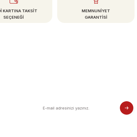
İ KARTINA TAKSİT
MEMNUNİYET
SEÇENEĞİ
GARANTİSİ
E-BÜLTEN
Kampanya ve Fırsatlardan Haberdar Olun!