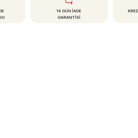
DE
14 GÜN İADE
KRED
GO
GARANTİSİ
SAYFALAR
Mesafeli Satış Sözleşmesi
Gizlilik ve Güvenlik
İptal & İade Koşulları
Kişisel Veriler Politikası
 Formu
Blog