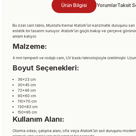
Ürün Bilgisi
Yorumlar
Taksit 
Bu özel cam tablo, Mustafa Kemal Atatürk’ün karizmatik duruşunu sar
estetik bir tasarım sunuyor. Atatürk’ün güçlü bakışı ve çerçeve görü
anlam katıyor.
Malzeme:
4 mm temperli ve rodajlı cam, UV baskı teknolojisiyle üretilmiştir. Uzun
Boyut Seçenekleri:
36×23 cm
30×45 cm
72×46 cm
90×60 cm
110×70 cm
130×83 cm
150×95 cm
Kullanım Alanı:
Oturma odası, çalışma alanı, ofis veya Atatürk’ün asil duruşunu mod