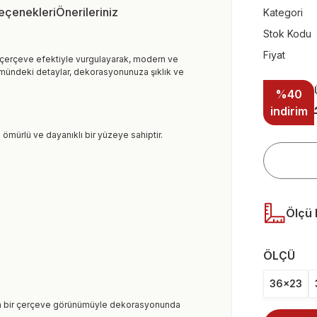
Seçenekleri
Önerileriniz
Kategori
Stok Kodu
Fiyat
ı çerçeve efektiyle vurgulayarak, modern ve
nümündeki detaylar, dekorasyonunuza şıklık ve
%40
indirim
 ömürlü ve dayanıklı bir yüzeye sahiptir.
Ölçü 
ÖLÇÜ
36x23
ern bir çerçeve görünümüyle dekorasyonunda