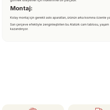
görmek isteyenler için mükemmel bir parçadır.
Montaj:
Kolay montaj için gerekli askı aparatları, ürünün arka kısmına özenle ya
Sarı çerçeve efektiyle zenginleştirilen bu Atatürk cam tablosu, yaşam a
kazandırıyor.
Bu ürünün fiyat bilgisi, resim, ürün açıklamalarında ve diğer kon
formunu kullanarak tarafımıza iletebilirsiniz.
Bu ürüne ilk yorumu siz
Görüş ve önerileriniz için teşekkür ederiz.
Ürün resmi kalitesiz, bozuk veya görüntülenemiyor.
Yorum Yaz
Ürün açıklamasında eksik bilgiler bulunuyor.
Ürün bilgilerinde hatalar bulunuyor.
Ürün fiyatı diğer sitelerden daha pahalı.
Bu ürüne benzer farklı alternatifler olmalı.