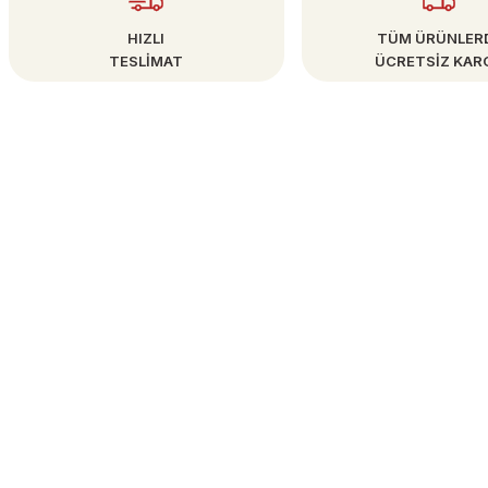
HIZLI
TÜM ÜRÜNLER
TESLİMAT
ÜCRETSİZ KAR
Gönder
ÜYE İŞLEMLERİ
info@bestsanat.com
Yeni Üyelik
0542 433 25 38
Üye Girişi
Kayseri
Şifremi Unuttum
İletişim Formu
Havale Bildirim