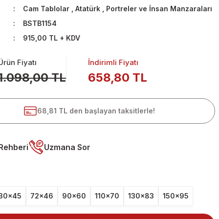
Cam Tablolar
,
Atatürk
,
Portreler ve İnsan Manzaraları
BSTB1154
915,00 TL + KDV
Ürün Fiyatı
İndirimli Fiyatı
1.098,00 TL
658,80 TL
68,81 TL den başlayan taksitlerle!
Rehberi
Uzmana Sor
30x45
72x46
90x60
110x70
130x83
150x95