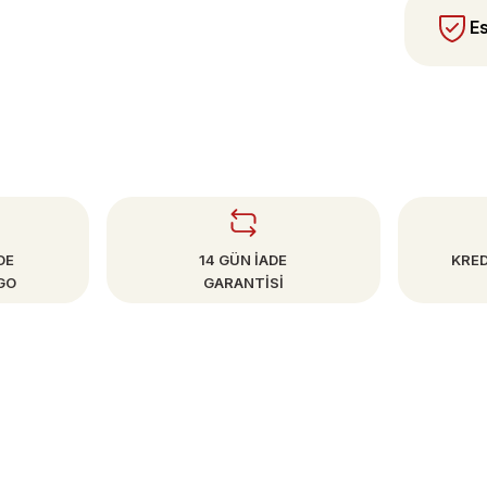
Es
DE
14 GÜN İADE
KRED
GO
GARANTİSİ