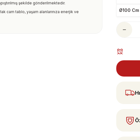
pıştırılmış şekilde gönderilmektedir.
Ø100 Cm 
lak cam tablo, yaşam alanlarınıza enerjik ve
ularda yetersiz gördüğünüz noktaları öneri
 yapın!
Hı
Öz