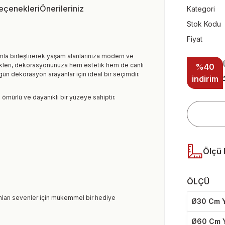
Seçenekleri
Önerileriniz
Kategori
Stok Kodu
Fiyat
ımla birleştirerek yaşam alanlarınıza modern ve
enkleri, dekorasyonunuza hem estetik hem de canlı
%40
gün dekorasyon arayanlar için ideal bir seçimdir.
indirim
 ömürlü ve dayanıklı bir yüzeye sahiptir.
Ölçü 
ÖLÇÜ
mları sevenler için mükemmel bir hediye
Ø30 Cm Y
Ø60 Cm Y