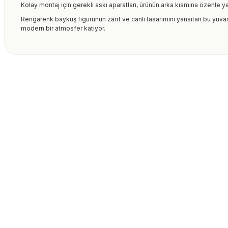
Kolay montaj için gerekli askı aparatları, ürünün arka kısmına özenle ya
Rengarenk baykuş figürünün zarif ve canlı tasarımını yansıtan bu yuvar
modern bir atmosfer katıyor.
Bu ürünün fiyat bilgisi, resim, ürün açıklamalarında ve diğer kon
formunu kullanarak tarafımıza iletebilirsiniz.
Bu ürüne ilk yorumu siz
Görüş ve önerileriniz için teşekkür ederiz.
Ürün resmi kalitesiz, bozuk veya görüntülenemiyor.
Yorum Yaz
Ürün açıklamasında eksik bilgiler bulunuyor.
Ürün bilgilerinde hatalar bulunuyor.
Ürün fiyatı diğer sitelerden daha pahalı.
Bu ürüne benzer farklı alternatifler olmalı.