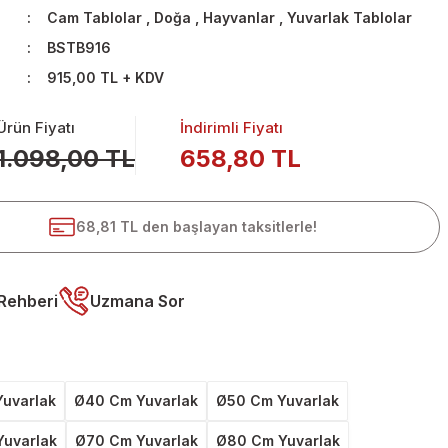
Cam Tablolar
,
Doğa
,
Hayvanlar
,
Yuvarlak Tablolar
BSTB916
915,00 TL + KDV
Ürün Fiyatı
İndirimli Fiyatı
1.098,00 TL
658,80 TL
68,81 TL den başlayan taksitlerle!
Rehberi
Uzmana Sor
uvarlak
Ø40 Cm Yuvarlak
Ø50 Cm Yuvarlak
uvarlak
Ø70 Cm Yuvarlak
Ø80 Cm Yuvarlak