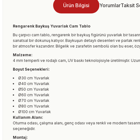
Ürün Bilgisi
Yorumlar
Taksit 
Rengarenk Baykuş Yuvarlak Cam Tablo
Bu çarpıcı cam tablo, rengarenk bir baykuş figürünü yuvarlak bir tasar
sanatsal bir dokunuş katıyor. Baykuşun detaylı desenleri ve parlak r
bir atmosfer kazandırır. Bilgelik ve zarafetin sembolü olan bu eser, öz
Malzeme:
4 mm temperli ve rodajlı cam, UV baskı teknolojisiyle üretilmiştir. Uzun
Boyut Seçenekleri:
Ø30 cm Yuvarlak
Ø40 cm Yuvarlak
Ø50 cm Yuvarlak
Ø60 cm Yuvarlak
Ø70 cm Yuvarlak
Ø80 cm Yuvarlak
Ø100 cm Yuvarlak
Kullanım Alanı:
Oturma odası, çalışma alanı, genç odası veya renkli ve modern tasarı
seçeneğidir.
Montaj: