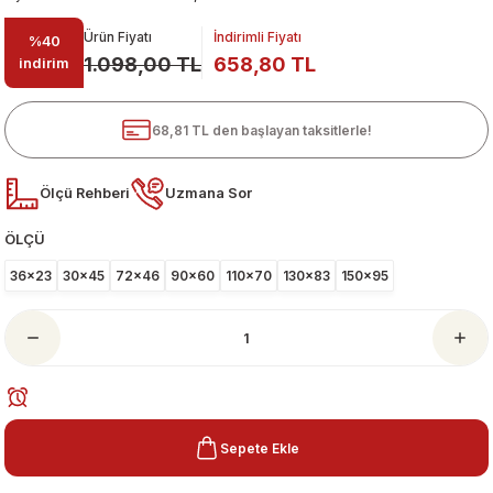
Ürün Fiyatı
İndirimli Fiyatı
%40
1.098,00 TL
658,80 TL
indirim
68,81 TL den başlayan taksitlerle!
Ölçü Rehberi
Uzmana Sor
ÖLÇÜ
ari
36x23
30x45
72x46
90x60
110x70
130x83
150x95
Sepete Ekle