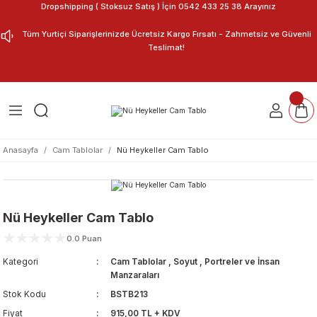
Dropshipping ( Stoksuz Satış ) İçin 0542 433 25 38 Arayınız
Geri Dön
Geri Dön
Tüm Yurtiçi Siparişlerinizde Ücretsiz Kargo Fırsatı - Zahmetsiz ve Güvenli
Teslimat!
ar
nu Tasarla
m Tablo
Anasayfa
Cam Tablolar
Nü Heykeller Cam Tablo
Nü Heykeller Cam Tablo
0.0 Puan
Kategori
Cam Tablolar
,
Soyut
,
Portreler ve İnsan
Manzaraları
Stok Kodu
BSTB213
Fiyat
915,00 TL + KDV