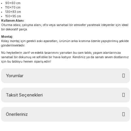
90×60 cm
110×70 cm
130×83 cm
150×95 cm
Kullanım Alanı:
Oturma odası, çalışma alanı, ofis veya sanatsal bir atmosfer yaratmak isteyenler için ideal
bir dekoratif parça.
Montaj:
Kolay montaj için gerekli askı aparatları, ürünün arka kısmına özenle yapıştırılmış şekilde
gönderilmektedir.
Nü heykellerin zarif ve estetik tasarımını yansıtan bu cam tablo, yaşam alanlarınıza
sanatsal bir dokunuş ve sofistike bir hava katıyor. Kendiniz ya da sanatı seven dostlarınız
için bu tabloyu hemen sipariş edin!
Yorumlar
Taksit Seçenekleri
Bu ürüne ilk yorumu siz yapın!
Önerileriniz
Yorum Yaz
Bu ürünün fiyat bilgisi, resim, ürün açıklamalarında ve diğer konularda