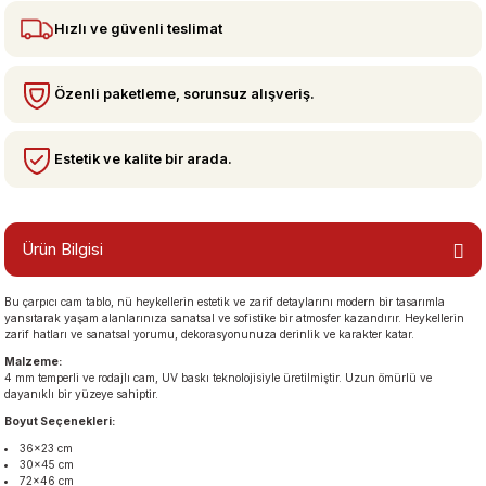
Hızlı ve güvenli teslimat
bzeler
Özenli paketleme, sorunsuz alışveriş.
Estetik ve kalite bir arada.
Ürün Bilgisi
san Manzaraları
Bu çarpıcı cam tablo, nü heykellerin estetik ve zarif detaylarını modern bir tasarımla
yansıtarak yaşam alanlarınıza sanatsal ve sofistike bir atmosfer kazandırır. Heykellerin
zarif hatları ve sanatsal yorumu, dekorasyonunuza derinlik ve karakter katar.
Malzeme:
4 mm temperli ve rodajlı cam, UV baskı teknolojisiyle üretilmiştir. Uzun ömürlü ve
dayanıklı bir yüzeye sahiptir.
Boyut Seçenekleri:
36×23 cm
30×45 cm
72×46 cm