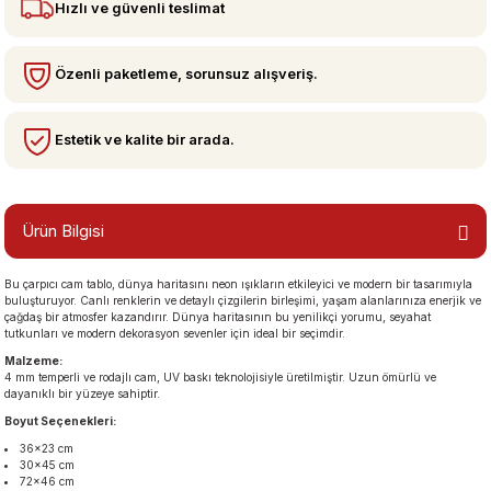
Hızlı ve güvenli teslimat
bzeler
Özenli paketleme, sorunsuz alışveriş.
Estetik ve kalite bir arada.
Ürün Bilgisi
Bu çarpıcı cam tablo, dünya haritasını neon ışıkların etkileyici ve modern bir tasarımıyla
san Manzaraları
buluşturuyor. Canlı renklerin ve detaylı çizgilerin birleşimi, yaşam alanlarınıza enerjik ve
çağdaş bir atmosfer kazandırır. Dünya haritasının bu yenilikçi yorumu, seyahat
tutkunları ve modern dekorasyon sevenler için ideal bir seçimdir.
Malzeme:
4 mm temperli ve rodajlı cam, UV baskı teknolojisiyle üretilmiştir. Uzun ömürlü ve
dayanıklı bir yüzeye sahiptir.
Boyut Seçenekleri:
36×23 cm
30×45 cm
72×46 cm