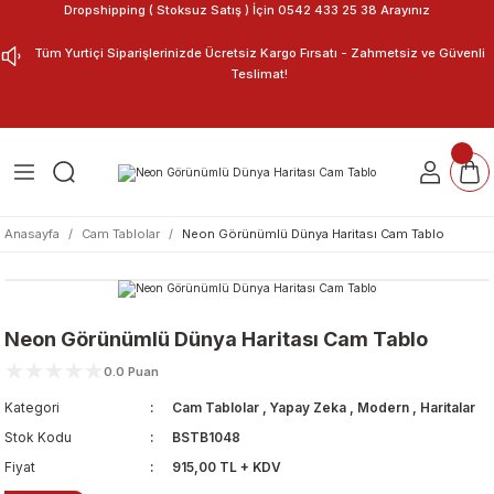
Dropshipping ( Stoksuz Satış ) İçin 0542 433 25 38 Arayınız
Geri Dön
Geri Dön
Tüm Yurtiçi Siparişlerinizde Ücretsiz Kargo Fırsatı - Zahmetsiz ve Güvenli
Teslimat!
ar
nu Tasarla
m Tablo
Anasayfa
Cam Tablolar
Neon Görünümlü Dünya Haritası Cam Tablo
Neon Görünümlü Dünya Haritası Cam Tablo
0.0 Puan
Kategori
Cam Tablolar
,
Yapay Zeka
,
Modern
,
Haritalar
Stok Kodu
BSTB1048
Fiyat
915,00 TL + KDV