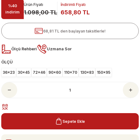
Ürün Fiyatı
İndirimli Fiyatı
%40
1.098,00 TL
658,80 TL
indirim
68,81 TL den başlayan taksitlerle!
Ölçü Rehberi
Uzmana Sor
ÖLÇÜ
ari
36x23
30x45
72x46
90x60
110x70
130x83
150x95
Sepete Ekle