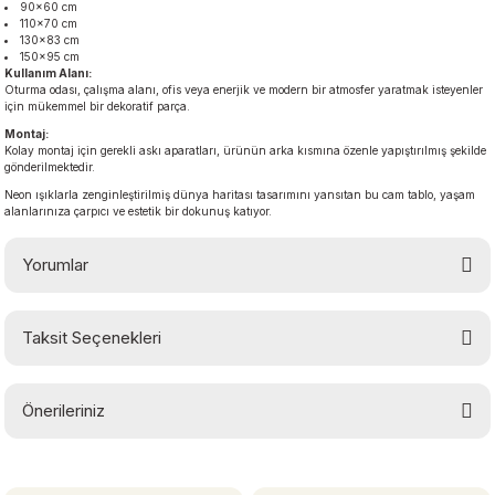
90×60 cm
110×70 cm
130×83 cm
150×95 cm
Kullanım Alanı:
Oturma odası, çalışma alanı, ofis veya enerjik ve modern bir atmosfer yaratmak isteyenler
için mükemmel bir dekoratif parça.
Montaj:
Kolay montaj için gerekli askı aparatları, ürünün arka kısmına özenle yapıştırılmış şekilde
gönderilmektedir.
Neon ışıklarla zenginleştirilmiş dünya haritası tasarımını yansıtan bu cam tablo, yaşam
alanlarınıza çarpıcı ve estetik bir dokunuş katıyor.
Yorumlar
Taksit Seçenekleri
Bu ürüne ilk yorumu siz yapın!
Önerileriniz
Yorum Yaz
Bu ürünün fiyat bilgisi, resim, ürün açıklamalarında ve diğer konularda
yetersiz gördüğünüz noktaları öneri formunu kullanarak tarafımıza