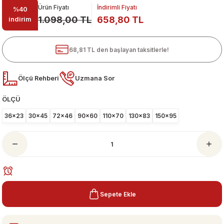
Ürün Fiyatı
İndirimli Fiyatı
%40
1.098,00 TL
658,80 TL
indirim
68,81 TL den başlayan taksitlerle!
Ölçü Rehberi
Uzmana Sor
ÖLÇÜ
ari
36x23
30x45
72x46
90x60
110x70
130x83
150x95
Sepete Ekle