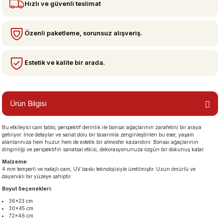
Hızlı ve güvenli teslimat
bzeler
Özenli paketleme, sorunsuz alışveriş.
Estetik ve kalite bir arada.
Ürün Bilgisi
Bu etkileyici cam tablo, perspektif derinlik ile bonsai ağaçlarının zarafetini bir araya
san Manzaraları
getiriyor. İnce detaylar ve sanat dolu bir tasarımla zenginleştirilen bu eser, yaşam
alanlarınıza hem huzur hem de estetik bir atmosfer kazandırır. Bonsai ağaçlarının
dinginliği ve perspektifin sanatsal etkisi, dekorasyonunuza özgün bir dokunuş katar.
Malzeme:
4 mm temperli ve rodajlı cam, UV baskı teknolojisiyle üretilmiştir. Uzun ömürlü ve
dayanıklı bir yüzeye sahiptir.
Boyut Seçenekleri:
36×23 cm
30×45 cm
72×46 cm