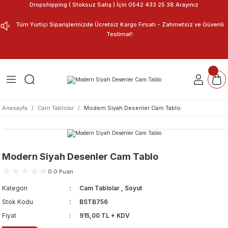
Dropshipping ( Stoksuz Satış ) İçin 0542 433 25 38 Arayınız
Geri Dön
Geri Dön
Tüm Yurtiçi Siparişlerinizde Ücretsiz Kargo Fırsatı - Zahmetsiz ve Güvenli
Teslimat!
ar
nu Tasarla
m Tablo
Anasayfa
Cam Tablolar
Modern Siyah Desenler Cam Tablo
Modern Siyah Desenler Cam Tablo
0.0 Puan
Kategori
Cam Tablolar
,
Soyut
Stok Kodu
BSTB756
Fiyat
915,00 TL + KDV