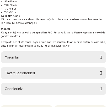
90×60 cm
110×70 cm
130×83 cm
150×95 cm
Kullanım Alanı:
Oturma odası, çalışma alanı, ofis veya doğadan ilham alan modern tasarımları sevenler
için ideal bir hediye seçeneğidir.
Montaj:
Kolay montaj için gerekli askı aparatları, ürünün arka kısmına özenle yapıştırılmış şekilde
gönderilmektedir.
Perspektif derinlikte bonsai ağaçlarının zarif ve sanatsal tasarımını yansıtan bu cam tablo,
yaşam alanlarınıza modern ve huzurlu bir atmosfer katıyor.
Yorumlar
Taksit Seçenekleri
Bu ürüne ilk yorumu siz yapın!
Önerileriniz
Yorum Yaz
Bu ürünün fiyat bilgisi, resim, ürün açıklamalarında ve diğer konularda
yetersiz gördüğünüz noktaları öneri formunu kullanarak tarafımıza