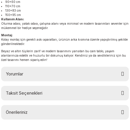
90×60 cm
110×70 cm
130×83 cm
150×95 cm
Kullanım Alanı:
Oturma odası, yatak odası, çalışma alanı veya minimal ve modern tasarımları sevenler için
mükemmel bir hediye seçeneğidir.
Montaj:
Kolay montaj için gerekli askı aparatları, ürünün arka kısmına özenle yapıştırılmış şekilde
gönderilmektedir.
Beyaz ve altın tüylerin zarif ve modern tasarımını yansıtan bu cam tablo, yaşam
alanlarınıza estetik ve huzurlu bir dokunuş katıyor. Kendiniz ya da sevdikleriniz için bu
özel tasarımı hemen sipariş edin!
Yorumlar
Taksit Seçenekleri
Bu ürüne ilk yorumu siz yapın!
Önerileriniz
Yorum Yaz
Bu ürünün fiyat bilgisi, resim, ürün açıklamalarında ve diğer konularda