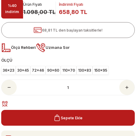
Ürün Fiyatı
İndirimli Fiyatı
%40
1.098,00 TL
658,80 TL
indirim
68,81 TL den başlayan taksitlerle!
Ölçü Rehberi
Uzmana Sor
ÖLÇÜ
ari
36x23
30x45
72x46
90x60
110x70
130x83
150x95
Sepete Ekle