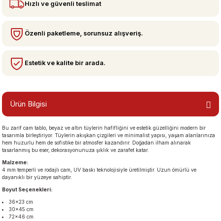
Hızlı ve güvenli teslimat
bzeler
Özenli paketleme, sorunsuz alışveriş.
Estetik ve kalite bir arada.
Ürün Bilgisi
Bu zarif cam tablo, beyaz ve altın tüylerin hafifliğini ve estetik güzelliğini modern bir
san Manzaraları
tasarımla birleştiriyor. Tüylerin akışkan çizgileri ve minimalist yapısı, yaşam alanlarınıza
hem huzurlu hem de sofistike bir atmosfer kazandırır. Doğadan ilham alınarak
tasarlanmış bu eser, dekorasyonunuza şıklık ve zarafet katar.
Malzeme:
4 mm temperli ve rodajlı cam, UV baskı teknolojisiyle üretilmiştir. Uzun ömürlü ve
dayanıklı bir yüzeye sahiptir.
Boyut Seçenekleri:
36×23 cm
30×45 cm
72×46 cm