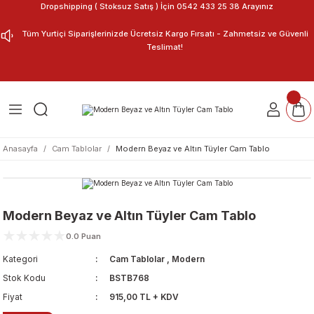
Dropshipping ( Stoksuz Satış ) İçin 0542 433 25 38 Arayınız
Geri Dön
Geri Dön
Tüm Yurtiçi Siparişlerinizde Ücretsiz Kargo Fırsatı - Zahmetsiz ve Güvenli
Teslimat!
ar
nu Tasarla
m Tablo
Anasayfa
Cam Tablolar
Modern Beyaz ve Altın Tüyler Cam Tablo
Modern Beyaz ve Altın Tüyler Cam Tablo
0.0 Puan
Kategori
Cam Tablolar
,
Modern
Stok Kodu
BSTB768
Fiyat
915,00 TL + KDV