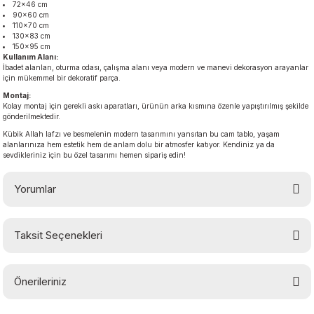
72×46 cm
90×60 cm
110×70 cm
130×83 cm
150×95 cm
Kullanım Alanı:
İbadet alanları, oturma odası, çalışma alanı veya modern ve manevi dekorasyon arayanlar
için mükemmel bir dekoratif parça.
Montaj:
Kolay montaj için gerekli askı aparatları, ürünün arka kısmına özenle yapıştırılmış şekilde
gönderilmektedir.
Kübik Allah lafzı ve besmelenin modern tasarımını yansıtan bu cam tablo, yaşam
alanlarınıza hem estetik hem de anlam dolu bir atmosfer katıyor. Kendiniz ya da
sevdikleriniz için bu özel tasarımı hemen sipariş edin!
Yorumlar
Taksit Seçenekleri
Bu ürüne ilk yorumu siz yapın!
Önerileriniz
Yorum Yaz