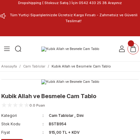
Dropshipping ( Stoksuz Satış ) İçin 0542 433 25 38 Arayınız
Geri Dön
Geri Dön
Tüm Yurtiçi Siparişlerinizde Ücretsiz Kargo Fırsatı - Zahmetsiz ve Güvenli
Teslimat!
ar
nu Tasarla
m Tablo
Anasayfa
Cam Tablolar
Kubik Allah ve Besmele Cam Tablo
Kubik Allah ve Besmele Cam Tablo
0.0 Puan
Kategori
Cam Tablolar
,
Dini
Stok Kodu
BSTB954
Fiyat
915,00 TL + KDV