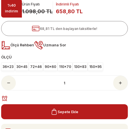
Ürün Fiyatı
İndirimli Fiyatı
%40
1.098,00 TL
658,80 TL
indirim
68,81 TL den başlayan taksitlerle!
Ölçü Rehberi
Uzmana Sor
ÖLÇÜ
ari
36x23
30x45
72x46
90x60
110x70
130x83
150x95
Sepete Ekle