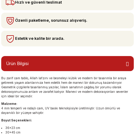
Hızlı ve güvenli teslimat
bzeler
Özenli paketleme, sorunsuz alışveriş.
Estetik ve kalite bir arada.
Ürün Bilgisi
Bu zarif cam tablo, Allah lafzını ve besmeleyi kübik ve modern bir tasarımla bir araya
san Manzaraları
getirerek yaşam alanlarınıza hem estetik hem de manevi bir dokunuş kazandırıyor.
Geometrik çizgilerle tasarlanmış yazılar, İslam sanatının çağdaş bir yorumu olarak
dekorasyonunuza anlam ve zarafet katıyor. Manevi ve modern dekorasyonları sevenler
için ideal bir seçimdir.
Malzeme:
4 mm temperli ve rodajlı cam, UV baskı teknolojisiyle üretilmiştir. Uzun ömürlü ve
dayanıklı bir yüzeye sahiptir.
Boyut Seçenekleri:
36×23 cm
30×45 cm