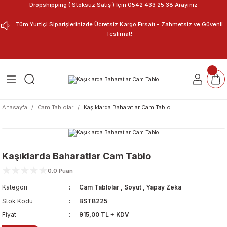
Dropshipping ( Stoksuz Satış ) İçin 0542 433 25 38 Arayınız
Geri Dön
Geri Dön
Tüm Yurtiçi Siparişlerinizde Ücretsiz Kargo Fırsatı - Zahmetsiz ve Güvenli
Teslimat!
ar
nu Tasarla
m Tablo
Anasayfa
Cam Tablolar
Kaşıklarda Baharatlar Cam Tablo
Kaşıklarda Baharatlar Cam Tablo
0.0 Puan
Kategori
Cam Tablolar
,
Soyut
,
Yapay Zeka
Stok Kodu
BSTB225
Fiyat
915,00 TL + KDV