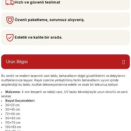
Hızlı ve güvenli teslimat
bzeler
Özenli paketleme, sorunsuz alışveriş.
Estetik ve kalite bir arada.
Ürün Bilgisi
Bu renkli ve modern tasarımlı cam tablo, baharatların doğal güzelliklerini ve detaylarını
san Manzaraları
mutfaklarınıza taşıyor. Kaşık üzerine yerleştirilmiş farklı baharatların uyum içinde
sergilendiği bu tablo, mutfak dekorasyonlarına estetik ve sıcak bir dokunuş katıyor.
Malzeme:
4 mm temperli ve rodajlı cam, UV baskı teknolojisiyle uzun ömürlü ve canlı
renkler.
Boyut Seçenekleri:
36×23 cm
30×45 cm
72×46 cm
90×60 cm
110×70 cm
130×83 cm