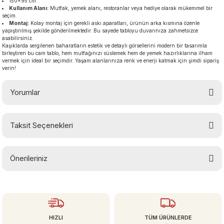
150×95 cm
Kullanım Alanı:
Mutfak, yemek alanı, restoranlar veya hediye olarak mükemmel bir
seçim.
Montaj:
Kolay montaj için gerekli askı aparatları, ürünün arka kısmına özenle
yapıştırılmış şekilde gönderilmektedir. Bu sayede tabloyu duvarınıza zahmetsizce
asabilirsiniz.
Kaşıklarda sergilenen baharatların estetik ve detaylı görsellerini modern bir tasarımla
birleştiren bu cam tablo, hem mutfağınızı süslemek hem de yemek hazırlıklarına ilham
vermek için ideal bir seçimdir. Yaşam alanlarınıza renk ve enerji katmak için şimdi sipariş
verin!
Yorumlar
Taksit Seçenekleri
Bu ürüne ilk yorumu siz yapın!
Önerileriniz
Yorum Yaz
Bu ürünün fiyat bilgisi, resim, ürün açıklamalarında ve diğer konularda
yetersiz gördüğünüz noktaları öneri formunu kullanarak tarafımıza
iletebilirsiniz.
Görüş ve önerileriniz için teşekkür ederiz.
HIZLI
TÜM ÜRÜNLERDE