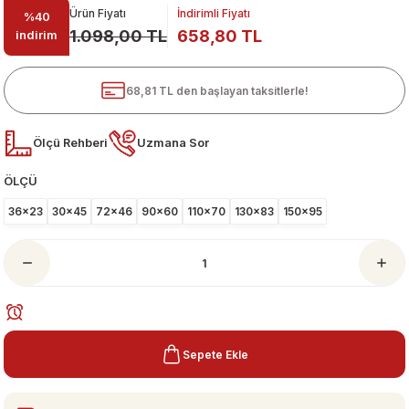
Ürün Fiyatı
İndirimli Fiyatı
%40
1.098,00 TL
658,80 TL
indirim
68,81 TL den başlayan taksitlerle!
Ölçü Rehberi
Uzmana Sor
ÖLÇÜ
ari
36x23
30x45
72x46
90x60
110x70
130x83
150x95
Sepete Ekle