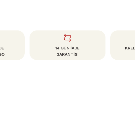
DE
14 GÜN İADE
KRED
GO
GARANTİSİ
SAYFALAR
Mesafeli Satış Sözleşmesi