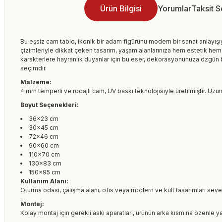
Ürün Bilgisi
Yorumlar
Taksit 
Bu eşsiz cam tablo, ikonik bir adam figürünü modern bir sanat anlayışı
çizimleriyle dikkat çeken tasarım, yaşam alanlarınıza hem estetik hem d
karakterlere hayranlık duyanlar için bu eser, dekorasyonunuza özgün
seçimdir.
Malzeme:
4 mm temperli ve rodajlı cam, UV baskı teknolojisiyle üretilmiştir. Uzun
Boyut Seçenekleri:
36×23 cm
30×45 cm
72×46 cm
90×60 cm
110×70 cm
130×83 cm
150×95 cm
Kullanım Alanı:
Oturma odası, çalışma alanı, ofis veya modern ve kült tasarımları seven
Montaj:
Kolay montaj için gerekli askı aparatları, ürünün arka kısmına özenle ya