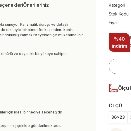
Seçenekleri
Önerileriniz
Kategori
Stok Kodu
Fiyat
yla sunuyor. Karizmatik duruşu ve detaylı
e etkileyici bir atmosfer kazandırır. İkonik
 bir dokunuş katmak isteyenler için mükemmel bir
%40
indirim
 ömürlü ve dayanıklı bir yüzeye sahiptir.
Ölçü 
ÖLÇÜ
ler için ideal bir hediye seçeneğidir.
36x23
pıştırılmış şekilde gönderilmektedir.