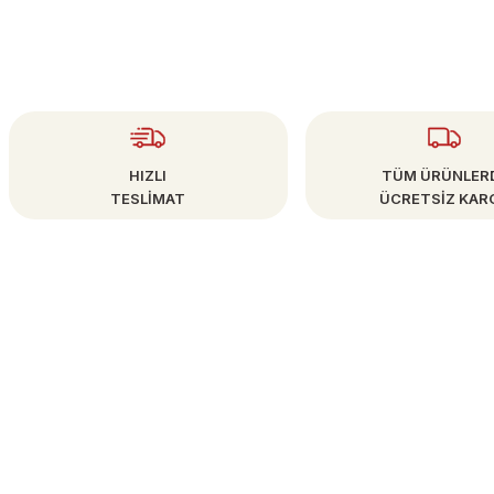
HIZLI
TÜM ÜRÜNLER
TESLİMAT
ÜCRETSİZ KAR
ÜYE İŞLEMLERİ
info@bestsanat.com
Yeni Üyelik