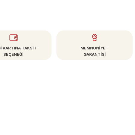
İ KARTINA TAKSİT
MEMNUNİYET
SEÇENEĞİ
GARANTİSİ
E-BÜLTEN
Kampanya ve Fırsatlardan Haberdar Olun!