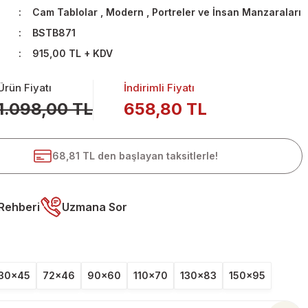
Cam Tablolar
,
Modern
,
Portreler ve İnsan Manzaraları
BSTB871
915,00 TL + KDV
Ürün Fiyatı
İndirimli Fiyatı
1.098,00 TL
658,80 TL
68,81 TL den başlayan taksitlerle!
Rehberi
Uzmana Sor
30x45
72x46
90x60
110x70
130x83
150x95