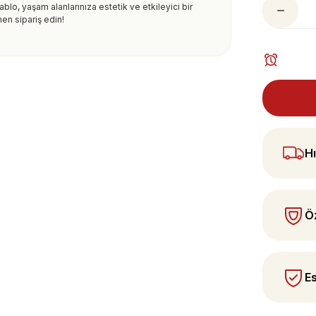
blo, yaşam alanlarınıza estetik ve etkileyici bir
en sipariş edin!
ularda yetersiz gördüğünüz noktaları öneri
 yapın!
Hı
Öz
Es