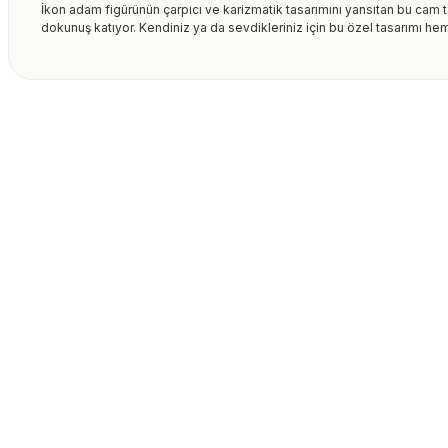
İkon adam figürünün çarpıcı ve karizmatik tasarımını yansıtan bu cam ta
dokunuş katıyor. Kendiniz ya da sevdikleriniz için bu özel tasarımı hem
Bu ürünün fiyat bilgisi, resim, ürün açıklamalarında ve diğer kon
formunu kullanarak tarafımıza iletebilirsiniz.
Bu ürüne ilk yorumu siz
Görüş ve önerileriniz için teşekkür ederiz.
Ürün resmi kalitesiz, bozuk veya görüntülenemiyor.
Yorum Yaz
Ürün açıklamasında eksik bilgiler bulunuyor.
Ürün bilgilerinde hatalar bulunuyor.
Ürün fiyatı diğer sitelerden daha pahalı.
Bu ürüne benzer farklı alternatifler olmalı.
Gönder