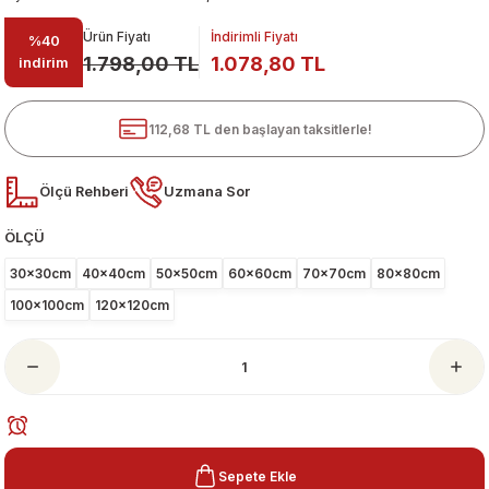
Ürün Fiyatı
İndirimli Fiyatı
%40
1.798,00 TL
1.078,80 TL
indirim
112,68 TL den başlayan taksitlerle!
Ölçü Rehberi
Uzmana Sor
ÖLÇÜ
ari
30x30cm
40x40cm
50x50cm
60x60cm
70x70cm
80x80cm
100x100cm
120x120cm
Sepete Ekle