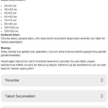
30×30 cm
40×40 cm
50×50 cm
60×60 cm
70×70 cm
80×80 cm
100×100 cm
120×120 cm
Kullanım Alanı:
Oturma odası, çalışma alanı, ofis veya renkli ve anlamlı tasarımları sevenler için ideal bir
hediye seçeneğidir.
Montaj:
Kolay montaj için gerekli askı aparatları, ürünün arka kısmına özenle yapıştırılmış şekilde
gönderilmektedir.
Hayat ağacı figürünün zarif ve enerjik tasarımını yansıtan bu cam tablo, yaşam
alanlarınıza estetik ve canlı bir dokunuş katıyor. Kendiniz ya da sevdikleriniz için bu özel
tasarımı hemen sipariş edin!
Yorumlar
Taksit Seçenekleri
Bu ürüne ilk yorumu siz yapın!