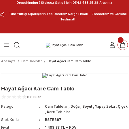
Dropshipping ( Stoksuz Satış ) İçin 0542 433 25 38 Arayınız
Geri Dön
Geri Dön
Tüm Yurtiçi Siparişlerinizde Ücretsiz Kargo Fırsatı - Zahmetsiz ve Güvenli
Teslimat!
ar
nu Tasarla
m Tablo
Anasayfa
Cam Tablolar
Hayat Ağacı Kare Cam Tablo
Hayat Ağacı Kare Cam Tablo
0.0 Puan
Kategori
Cam Tablolar
,
Doğa
,
Soyut
,
Yapay Zeka
,
Çiçek
,
Kare Tablolar
Stok Kodu
BSTB897
Fiyat
1.498,33 TL + KDV