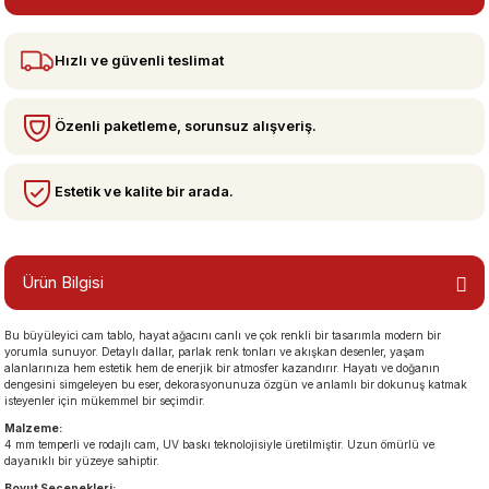
Hızlı ve güvenli teslimat
bzeler
Özenli paketleme, sorunsuz alışveriş.
Estetik ve kalite bir arada.
Ürün Bilgisi
san Manzaraları
Bu büyüleyici cam tablo, hayat ağacını canlı ve çok renkli bir tasarımla modern bir
yorumla sunuyor. Detaylı dallar, parlak renk tonları ve akışkan desenler, yaşam
alanlarınıza hem estetik hem de enerjik bir atmosfer kazandırır. Hayatı ve doğanın
dengesini simgeleyen bu eser, dekorasyonunuza özgün ve anlamlı bir dokunuş katmak
isteyenler için mükemmel bir seçimdir.
Malzeme:
4 mm temperli ve rodajlı cam, UV baskı teknolojisiyle üretilmiştir. Uzun ömürlü ve
dayanıklı bir yüzeye sahiptir.
Boyut Seçenekleri: