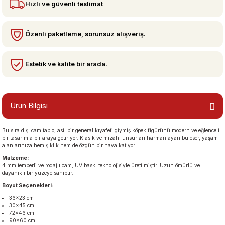
Hızlı ve güvenli teslimat
bzeler
Özenli paketleme, sorunsuz alışveriş.
Estetik ve kalite bir arada.
Ürün Bilgisi
Bu sıra dışı cam tablo, asil bir general kıyafeti giymiş köpek figürünü modern ve eğlenceli
san Manzaraları
bir tasarımla bir araya getiriyor. Klasik ve mizahi unsurları harmanlayan bu eser, yaşam
alanlarınıza hem şıklık hem de özgün bir hava katıyor.
Malzeme:
4 mm temperli ve rodajlı cam, UV baskı teknolojisiyle üretilmiştir. Uzun ömürlü ve
dayanıklı bir yüzeye sahiptir.
Boyut Seçenekleri:
36×23 cm
30×45 cm
72×46 cm
90×60 cm