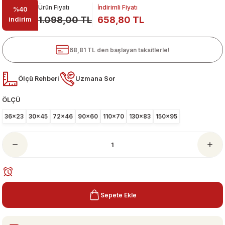
Ürün Fiyatı
İndirimli Fiyatı
%40
1.098,00 TL
658,80 TL
indirim
68,81 TL den başlayan taksitlerle!
Ölçü Rehberi
Uzmana Sor
ÖLÇÜ
ari
36x23
30x45
72x46
90x60
110x70
130x83
150x95
Sepete Ekle