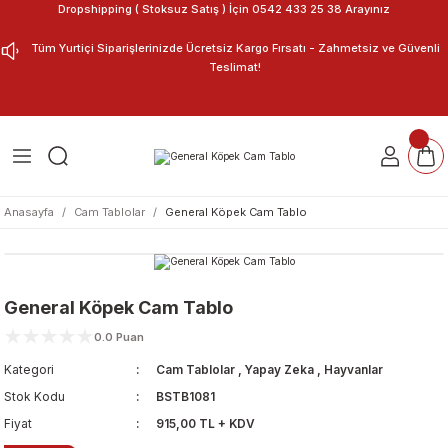
Dropshipping ( Stoksuz Satış ) İçin 0542 433 25 38 Arayınız
Geri Dön
Geri Dön
Tüm Yurtiçi Siparişlerinizde Ücretsiz Kargo Fırsatı - Zahmetsiz ve Güvenli
Teslimat!
ar
nu Tasarla
m Tablo
Anasayfa
Cam Tablolar
General Köpek Cam Tablo
General Köpek Cam Tablo
0.0 Puan
Kategori
Cam Tablolar
,
Yapay Zeka
,
Hayvanlar
Stok Kodu
BSTB1081
Fiyat
915,00 TL + KDV