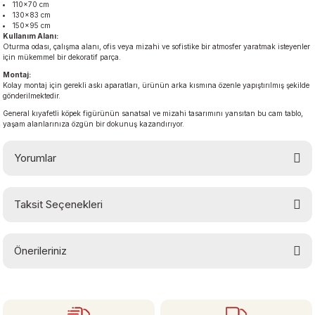
110×70 cm
130×83 cm
150×95 cm
Kullanım Alanı:
Oturma odası, çalışma alanı, ofis veya mizahi ve sofistike bir atmosfer yaratmak isteyenler
için mükemmel bir dekoratif parça.
Montaj:
Kolay montaj için gerekli askı aparatları, ürünün arka kısmına özenle yapıştırılmış şekilde
gönderilmektedir.
General kıyafetli köpek figürünün sanatsal ve mizahi tasarımını yansıtan bu cam tablo,
yaşam alanlarınıza özgün bir dokunuş kazandırıyor.
Yorumlar
Taksit Seçenekleri
Bu ürüne ilk yorumu siz yapın!
Önerileriniz
Yorum Yaz
Bu ürünün fiyat bilgisi, resim, ürün açıklamalarında ve diğer konularda
yetersiz gördüğünüz noktaları öneri formunu kullanarak tarafımıza
iletebilirsiniz.