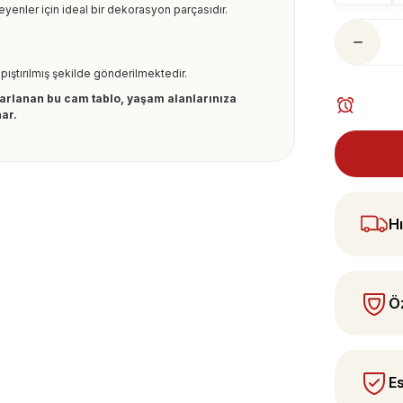
yenler için ideal bir dekorasyon parçasıdır.
pıştırılmış şekilde gönderilmektedir.
tasarlanan bu cam tablo, yaşam alanlarınıza
nar.
ularda yetersiz gördüğünüz noktaları öneri
 yapın!
Hı
Öz
Es