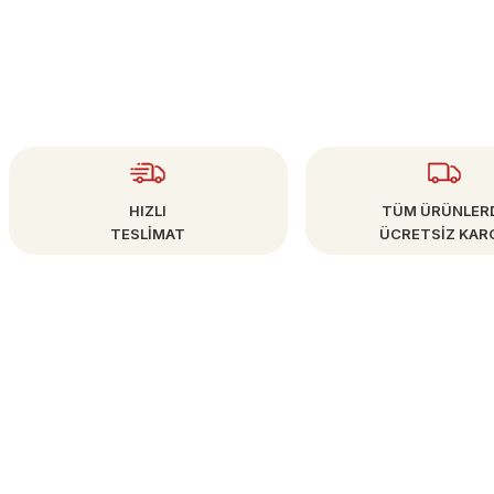
Gönder
HIZLI
TÜM ÜRÜNLER
TESLİMAT
ÜCRETSİZ KAR
ÜYE İŞLEMLERİ
info@bestsanat.com
Yeni Üyelik