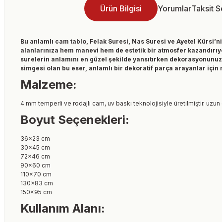
Ürün Bilgisi
Yorumlar
Taksit 
Bu anlamlı cam tablo, Felak Suresi, Nas Suresi ve Ayetel Kürsi’ni
alanlarınıza hem manevi hem de estetik bir atmosfer kazandırıyor
surelerin anlamını en güzel şekilde yansıtırken dekorasyonunuza 
simgesi olan bu eser, anlamlı bir dekoratif parça arayanlar içi
Malzeme:
4 mm temperli ve rodajlı cam, uv baskı teknolojisiyle üretilmiştir. uzun
Boyut Seçenekleri:
36×23 cm
30×45 cm
72×46 cm
90×60 cm
110×70 cm
130×83 cm
150×95 cm
Kullanım Alanı: