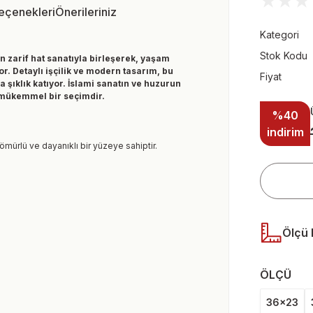
Seçenekleri
Önerileriniz
Kategori
Stok Kodu
n zarif hat sanatıyla birleşerek, yaşam
. Detaylı işçilik ve modern tasarım, bu
Fiyat
şıklık katıyor. İslami sanatın ve huzurun
n mükemmel bir seçimdir.
%40
indirim
 ömürlü ve dayanıklı bir yüzeye sahiptir.
Ölçü 
ÖLÇÜ
36x23