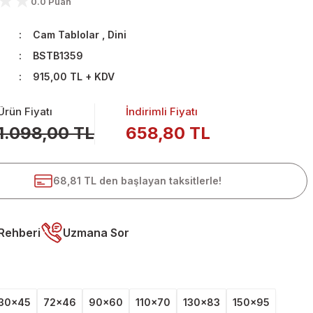
0.0 Puan
Cam Tablolar
,
Dini
BSTB1359
915,00 TL + KDV
Ürün Fiyatı
İndirimli Fiyatı
1.098,00 TL
658,80 TL
68,81 TL den başlayan taksitlerle!
Rehberi
Uzmana Sor
30x45
72x46
90x60
110x70
130x83
150x95