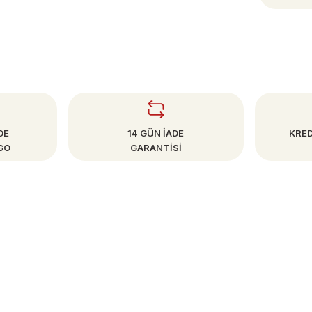
DE
14 GÜN İADE
KRED
GO
GARANTİSİ
SAYFALAR
Mesafeli Satış Sözleşmesi