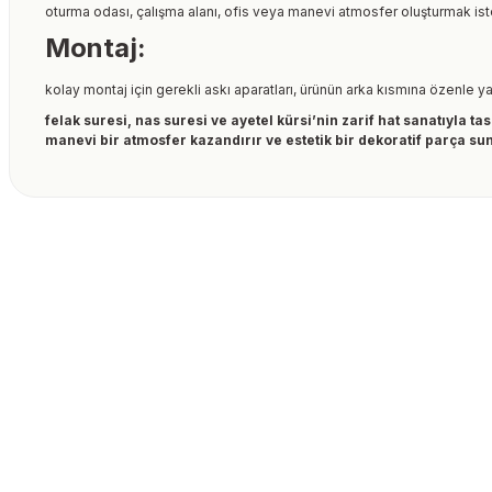
oturma odası, çalışma alanı, ofis veya manevi atmosfer oluşturmak iste
Montaj:
kolay montaj için gerekli askı aparatları, ürünün arka kısmına özenle ya
felak suresi, nas suresi ve ayetel kürsi’nin zarif hat sanatıyla 
manevi bir atmosfer kazandırır ve estetik bir dekoratif parça su
Bu ürünün fiyat bilgisi, resim, ürün açıklamalarında ve diğer kon
formunu kullanarak tarafımıza iletebilirsiniz.
Bu ürüne ilk yorumu siz
Görüş ve önerileriniz için teşekkür ederiz.
Ürün resmi kalitesiz, bozuk veya görüntülenemiyor.
Yorum Yaz
Ürün açıklamasında eksik bilgiler bulunuyor.
Ürün bilgilerinde hatalar bulunuyor.
Ürün fiyatı diğer sitelerden daha pahalı.
Bu ürüne benzer farklı alternatifler olmalı.