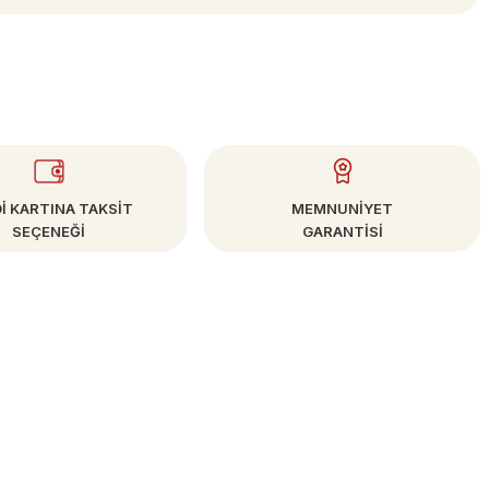
İ KARTINA TAKSİT
MEMNUNİYET
SEÇENEĞİ
GARANTİSİ
E-BÜLTEN
Kampanya ve Fırsatlardan Haberdar Olun!