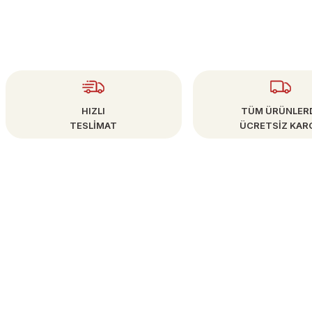
HIZLI
TÜM ÜRÜNLER
TESLİMAT
ÜCRETSİZ KAR
ÜYE İŞLEMLERİ
info@bestsanat.com
Yeni Üyelik