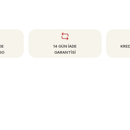
DE
14 GÜN İADE
KRED
GO
GARANTİSİ
SAYFALAR
Mesafeli Satış Sözleşmesi