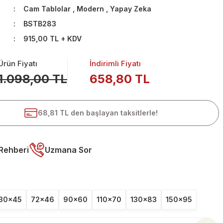
Cam Tablolar
,
Modern
,
Yapay Zeka
BSTB283
915,00 TL + KDV
Ürün Fiyatı
İndirimli Fiyatı
1.098,00 TL
658,80 TL
68,81 TL den başlayan taksitlerle!
Rehberi
Uzmana Sor
30x45
72x46
90x60
110x70
130x83
150x95