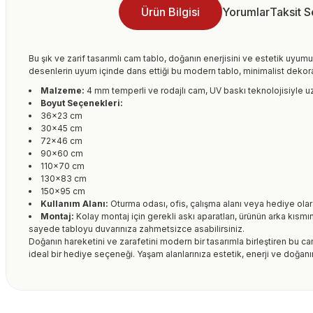
Ürün Bilgisi
Yorumlar
Taksit 
Bu şık ve zarif tasarımlı cam tablo, doğanın enerjisini ve estetik uyumu
desenlerin uyum içinde dans ettiği bu modern tablo, minimalist dekora
Malzeme:
4 mm temperli ve rodajlı cam, UV baskı teknolojisiyle uz
Boyut Seçenekleri:
36×23 cm
30×45 cm
72×46 cm
90×60 cm
110×70 cm
130×83 cm
150×95 cm
Kullanım Alanı:
Oturma odası, ofis, çalışma alanı veya hediye ol
Montaj:
Kolay montaj için gerekli askı aparatları, ürünün arka kısmı
sayede tabloyu duvarınıza zahmetsizce asabilirsiniz.
Doğanın hareketini ve zarafetini modern bir tasarımla birleştiren bu c
ideal bir hediye seçeneği. Yaşam alanlarınıza estetik, enerji ve doğanı
Bu ürünün fiyat bilgisi, resim, ürün açıklamalarında ve diğer kon
formunu kullanarak tarafımıza iletebilirsiniz.