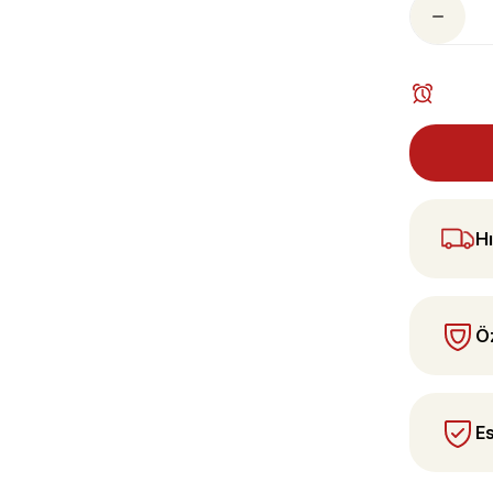
 yapın!
Hı
Öz
Es