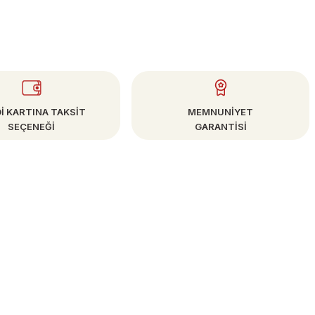
İ KARTINA TAKSİT
MEMNUNİYET
SEÇENEĞİ
GARANTİSİ
E-BÜLTEN
Kampanya ve Fırsatlardan Haberdar Olun!