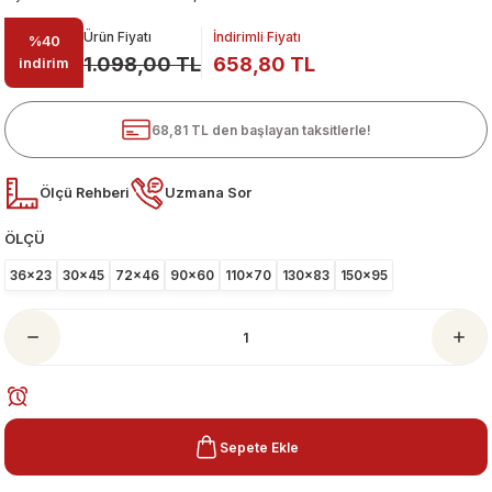
Ürün Fiyatı
İndirimli Fiyatı
%40
1.098,00 TL
658,80 TL
indirim
68,81 TL den başlayan taksitlerle!
Ölçü Rehberi
Uzmana Sor
ÖLÇÜ
ari
36x23
30x45
72x46
90x60
110x70
130x83
150x95
Sepete Ekle