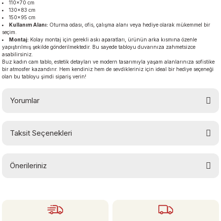
110×70 cm
130×83 cm
150×95 cm
Kullanım Alanı:
Oturma odası, ofis, çalışma alanı veya hediye olarak mükemmel bir
seçim.
Montaj:
Kolay montaj için gerekli askı aparatları, ürünün arka kısmına özenle
yapıştırılmış şekilde gönderilmektedir. Bu sayede tabloyu duvarınıza zahmetsizce
asabilirsiniz.
Buz kadın cam tablo, estetik detayları ve modern tasarımıyla yaşam alanlarınıza sofistike
bir atmosfer kazandırır. Hem kendiniz hem de sevdikleriniz için ideal bir hediye seçeneği
olan bu tabloyu şimdi sipariş verin!
Yorumlar
Taksit Seçenekleri
Bu ürüne ilk yorumu siz yapın!
Önerileriniz
Yorum Yaz
Bu ürünün fiyat bilgisi, resim, ürün açıklamalarında ve diğer konularda
yetersiz gördüğünüz noktaları öneri formunu kullanarak tarafımıza
iletebilirsiniz.
Görüş ve önerileriniz için teşekkür ederiz.