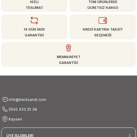
HIZLI
TÜM ÜRÜNLERDE
TESLİMAT
ÜCRETSİZ KARGO
Ürün resmi kalitesiz, bozuk veya görüntülenemiyor.
Ürün açıklamasında eksik bilgiler bulunuyor.
14 GÜN İADE
KREDİ KARTINA TAKSİT
Ürün bilgilerinde hatalar bulunuyor.
GARANTİSİ
SEÇENEĞİ
Ürün fiyatı diğer sitelerden daha pahalı.
Bu ürüne benzer farklı alternatifler olmalı.
MEMNUNİYET
GARANTİSİ
Gönder
info@bestsanat.com
0542 433 25 38
Kayseri
ÜYE İŞLEMLERİ