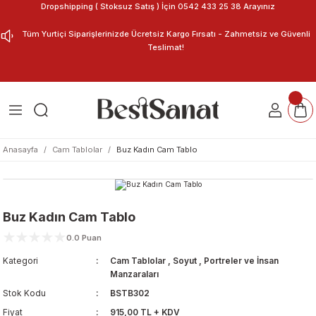
Dropshipping ( Stoksuz Satış ) İçin 0542 433 25 38 Arayınız
Geri Dön
Geri Dön
Tüm Yurtiçi Siparişlerinizde Ücretsiz Kargo Fırsatı - Zahmetsiz ve Güvenli
Teslimat!
ar
nu Tasarla
m Tablo
Anasayfa
Cam Tablolar
Buz Kadın Cam Tablo
Buz Kadın Cam Tablo
0.0 Puan
Kategori
Cam Tablolar
,
Soyut
,
Portreler ve İnsan
Manzaraları
Stok Kodu
BSTB302
Fiyat
915,00 TL + KDV