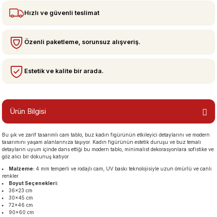
Hızlı ve güvenli teslimat
bzeler
Özenli paketleme, sorunsuz alışveriş.
Estetik ve kalite bir arada.
Ürün Bilgisi
san Manzaraları
Bu şık ve zarif tasarımlı cam tablo, buz kadın figürünün etkileyici detaylarını ve modern
tasarımını yaşam alanlarınıza taşıyor. Kadın figürünün estetik duruşu ve buz temalı
detayların uyum içinde dans ettiği bu modern tablo, minimalist dekorasyonlara sofistike ve
göz alıcı bir dokunuş katıyor.
Malzeme:
4 mm temperli ve rodajlı cam, UV baskı teknolojisiyle uzun ömürlü ve canlı
renkler.
Boyut Seçenekleri:
36×23 cm
30×45 cm
72×46 cm
90×60 cm