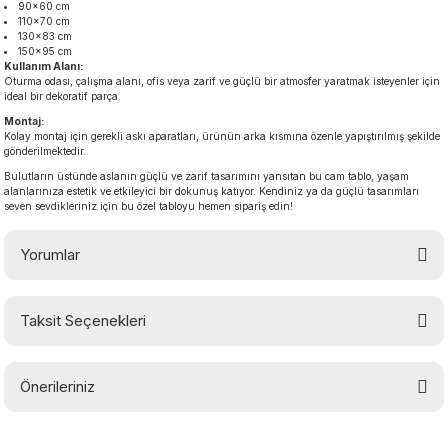
90×60 cm
110×70 cm
130×83 cm
150×95 cm
Kullanım Alanı:
Oturma odası, çalışma alanı, ofis veya zarif ve güçlü bir atmosfer yaratmak isteyenler için
ideal bir dekoratif parça.
Montaj:
Kolay montaj için gerekli askı aparatları, ürünün arka kısmına özenle yapıştırılmış şekilde
gönderilmektedir.
Bulutların üstünde aslanın güçlü ve zarif tasarımını yansıtan bu cam tablo, yaşam
alanlarınıza estetik ve etkileyici bir dokunuş katıyor. Kendiniz ya da güçlü tasarımları
seven sevdikleriniz için bu özel tabloyu hemen sipariş edin!
Yorumlar
Taksit Seçenekleri
Bu ürüne ilk yorumu siz yapın!
Önerileriniz
Yorum Yaz
Bu ürünün fiyat bilgisi, resim, ürün açıklamalarında ve diğer konularda