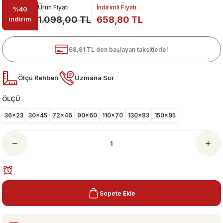
Ürün Fiyatı
İndirimli Fiyatı
%40
1.098,00 TL
658,80 TL
indirim
68,81 TL den başlayan taksitlerle!
Ölçü Rehberi
Uzmana Sor
ÖLÇÜ
ari
36x23
30x45
72x46
90x60
110x70
130x83
150x95
Sepete Ekle