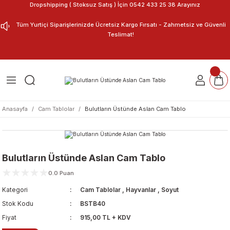
Dropshipping ( Stoksuz Satış ) İçin 0542 433 25 38 Arayınız
Geri Dön
Geri Dön
Tüm Yurtiçi Siparişlerinizde Ücretsiz Kargo Fırsatı - Zahmetsiz ve Güvenli
Teslimat!
ar
nu Tasarla
m Tablo
Anasayfa
Cam Tablolar
Bulutların Üstünde Aslan Cam Tablo
Bulutların Üstünde Aslan Cam Tablo
0.0 Puan
Kategori
Cam Tablolar
,
Hayvanlar
,
Soyut
Stok Kodu
BSTB40
Fiyat
915,00 TL + KDV