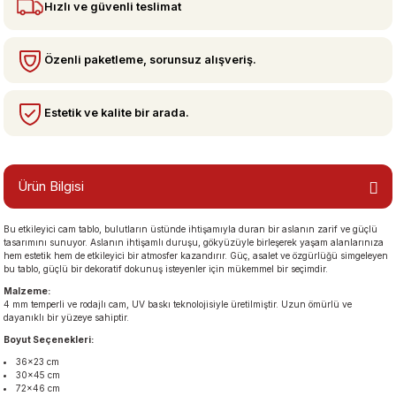
Hızlı ve güvenli teslimat
bzeler
Özenli paketleme, sorunsuz alışveriş.
Estetik ve kalite bir arada.
Ürün Bilgisi
Bu etkileyici cam tablo, bulutların üstünde ihtişamıyla duran bir aslanın zarif ve güçlü
san Manzaraları
tasarımını sunuyor. Aslanın ihtişamlı duruşu, gökyüzüyle birleşerek yaşam alanlarınıza
hem estetik hem de etkileyici bir atmosfer kazandırır. Güç, asalet ve özgürlüğü simgeleyen
bu tablo, güçlü bir dekoratif dokunuş isteyenler için mükemmel bir seçimdir.
Malzeme:
4 mm temperli ve rodajlı cam, UV baskı teknolojisiyle üretilmiştir. Uzun ömürlü ve
dayanıklı bir yüzeye sahiptir.
Boyut Seçenekleri:
36×23 cm
30×45 cm
72×46 cm