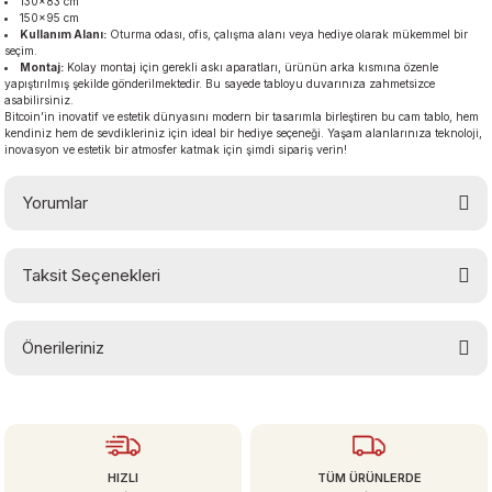
130×83 cm
150×95 cm
Kullanım Alanı:
Oturma odası, ofis, çalışma alanı veya hediye olarak mükemmel bir
seçim.
Montaj:
Kolay montaj için gerekli askı aparatları, ürünün arka kısmına özenle
yapıştırılmış şekilde gönderilmektedir. Bu sayede tabloyu duvarınıza zahmetsizce
asabilirsiniz.
Bitcoin’in inovatif ve estetik dünyasını modern bir tasarımla birleştiren bu cam tablo, hem
kendiniz hem de sevdikleriniz için ideal bir hediye seçeneği. Yaşam alanlarınıza teknoloji,
inovasyon ve estetik bir atmosfer katmak için şimdi sipariş verin!
Yorumlar
Taksit Seçenekleri
Bu ürüne ilk yorumu siz yapın!
Önerileriniz
Yorum Yaz
Bu ürünün fiyat bilgisi, resim, ürün açıklamalarında ve diğer konularda
yetersiz gördüğünüz noktaları öneri formunu kullanarak tarafımıza
iletebilirsiniz.
Görüş ve önerileriniz için teşekkür ederiz.
HIZLI
TÜM ÜRÜNLERDE