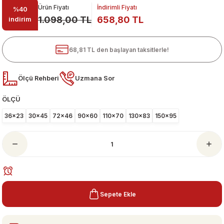
Ürün Fiyatı
İndirimli Fiyatı
%40
1.098,00 TL
658,80 TL
indirim
68,81 TL den başlayan taksitlerle!
Ölçü Rehberi
Uzmana Sor
ÖLÇÜ
ari
36x23
30x45
72x46
90x60
110x70
130x83
150x95
Sepete Ekle