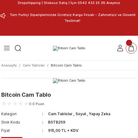
Dropshipping ( Stoksuz Satış ) İçin 0542 433 25 38 Arayınız
Geri Dön
Geri Dön
Tüm Yurtiçi Siparişlerinizde Ücretsiz Kargo Fırsatı - Zahmetsiz ve Güvenli
Teslimat!
ar
nu Tasarla
m Tablo
Anasayfa
Cam Tablolar
Bitcoin Cam Tablo
Bitcoin Cam Tablo
0.0 Puan
Kategori
Cam Tablolar
,
Soyut
,
Yapay Zeka
Stok Kodu
BSTB259
Fiyat
915,00 TL + KDV