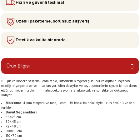
Hızlı ve güvenli teslimat
bzeler
Özenli paketleme, sorunsuz alışveriş.
Estetik ve kalite bir arada.
Ürün Bilgisi
Bu şık ve modern tasarımlı cam tablo, Bitcoin’in simgesel gücünü ve dijital dünyanın
san Manzaraları
estetiğini yaşam alanlarınıza taşıyor. Altın detaylar ve soyut desenlerin uyum içinde dans
ettiği bu modern tablo, minimalist dekorasyonlara teknolojik ve sofistike bir dokunuş
katıyor.
Malzeme:
4 mm temperli ve rodajlı cam, UV baskı teknolojisiyle uzun ömürlü ve canlı
renkler.
Boyut Seçenekleri:
36×23 cm
30×45 cm
72×46 cm
90×60 cm
110×70 cm