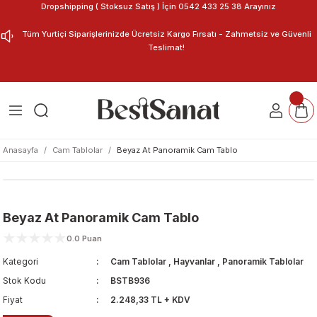
Dropshipping ( Stoksuz Satış ) İçin 0542 433 25 38 Arayınız
Geri Dön
Geri Dön
Tüm Yurtiçi Siparişlerinizde Ücretsiz Kargo Fırsatı - Zahmetsiz ve Güvenli
Teslimat!
ar
nu Tasarla
m Tablo
Anasayfa
Cam Tablolar
Beyaz At Panoramik Cam Tablo
Beyaz At Panoramik Cam Tablo
0.0 Puan
Kategori
Cam Tablolar
,
Hayvanlar
,
Panoramik Tablolar
Stok Kodu
BSTB936
Fiyat
2.248,33 TL + KDV