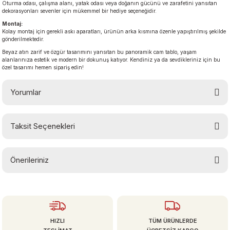
Oturma odası, çalışma alanı, yatak odası veya doğanın gücünü ve zarafetini yansıtan
dekorasyonları sevenler için mükemmel bir hediye seçeneğidir.
Montaj:
Kolay montaj için gerekli askı aparatları, ürünün arka kısmına özenle yapıştırılmış şekilde
gönderilmektedir.
Beyaz atın zarif ve özgür tasarımını yansıtan bu panoramik cam tablo, yaşam
alanlarınıza estetik ve modern bir dokunuş katıyor. Kendiniz ya da sevdikleriniz için bu
özel tasarımı hemen sipariş edin!
Yorumlar
Taksit Seçenekleri
Bu ürüne ilk yorumu siz yapın!
Önerileriniz
Yorum Yaz
Bu ürünün fiyat bilgisi, resim, ürün açıklamalarında ve diğer konularda
yetersiz gördüğünüz noktaları öneri formunu kullanarak tarafımıza
iletebilirsiniz.
Görüş ve önerileriniz için teşekkür ederiz.
HIZLI
TÜM ÜRÜNLERDE