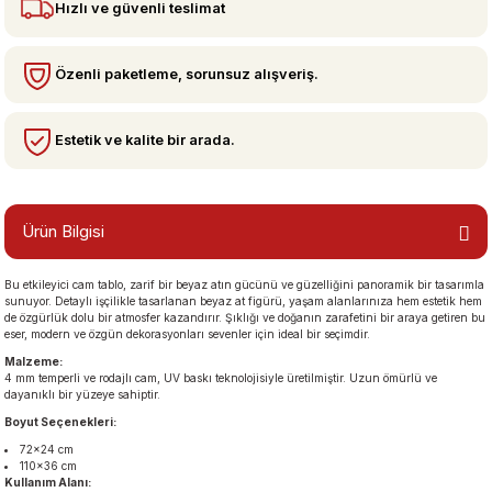
Hızlı ve güvenli teslimat
bzeler
Özenli paketleme, sorunsuz alışveriş.
Estetik ve kalite bir arada.
Ürün Bilgisi
Bu etkileyici cam tablo, zarif bir beyaz atın gücünü ve güzelliğini panoramik bir tasarımla
san Manzaraları
sunuyor. Detaylı işçilikle tasarlanan beyaz at figürü, yaşam alanlarınıza hem estetik hem
de özgürlük dolu bir atmosfer kazandırır. Şıklığı ve doğanın zarafetini bir araya getiren bu
eser, modern ve özgün dekorasyonları sevenler için ideal bir seçimdir.
Malzeme:
4 mm temperli ve rodajlı cam, UV baskı teknolojisiyle üretilmiştir. Uzun ömürlü ve
dayanıklı bir yüzeye sahiptir.
Boyut Seçenekleri:
72×24 cm
110×36 cm
Kullanım Alanı: