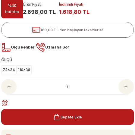
Ürün Fiyatı
İndirimli Fiyatı
%40
2.698,00 TL
1.618,80 TL
indirim
169,08 TL den başlayan taksitlerle!
Ölçü Rehberi
Uzmana Sor
ÖLÇÜ
ari
72x24
110x36
Sepete Ekle