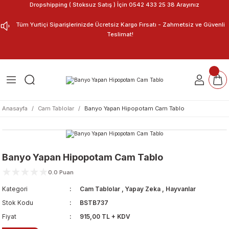
Dropshipping ( Stoksuz Satış ) İçin 0542 433 25 38 Arayınız
Geri Dön
Geri Dön
Tüm Yurtiçi Siparişlerinizde Ücretsiz Kargo Fırsatı - Zahmetsiz ve Güvenli
Teslimat!
ar
nu Tasarla
m Tablo
Anasayfa
Cam Tablolar
Banyo Yapan Hipopotam Cam Tablo
Banyo Yapan Hipopotam Cam Tablo
0.0 Puan
Kategori
Cam Tablolar
,
Yapay Zeka
,
Hayvanlar
Stok Kodu
BSTB737
Fiyat
915,00 TL + KDV