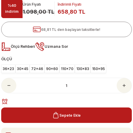
Ürün Fiyatı
İndirimli Fiyatı
%40
1.098,00 TL
658,80 TL
indirim
68,81 TL den başlayan taksitlerle!
Ölçü Rehberi
Uzmana Sor
ÖLÇÜ
ari
36x23
30x45
72x46
90x60
110x70
130x83
150x95
Sepete Ekle