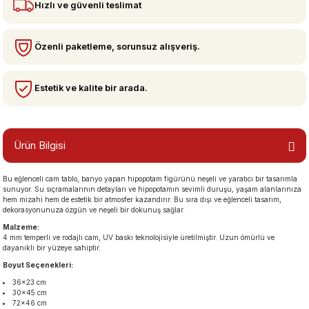
Hızlı ve güvenli teslimat
bzeler
Özenli paketleme, sorunsuz alışveriş.
Estetik ve kalite bir arada.
Ürün Bilgisi
Bu eğlenceli cam tablo, banyo yapan hipopotam figürünü neşeli ve yaratıcı bir tasarımla
san Manzaraları
sunuyor. Su sıçramalarının detayları ve hipopotamın sevimli duruşu, yaşam alanlarınıza
hem mizahi hem de estetik bir atmosfer kazandırır. Bu sıra dışı ve eğlenceli tasarım,
dekorasyonunuza özgün ve neşeli bir dokunuş sağlar.
Malzeme:
4 mm temperli ve rodajlı cam, UV baskı teknolojisiyle üretilmiştir. Uzun ömürlü ve
dayanıklı bir yüzeye sahiptir.
Boyut Seçenekleri:
36×23 cm
30×45 cm
72×46 cm