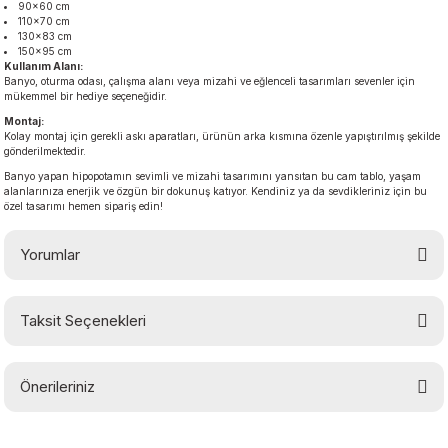
90×60 cm
110×70 cm
130×83 cm
150×95 cm
Kullanım Alanı:
Banyo, oturma odası, çalışma alanı veya mizahi ve eğlenceli tasarımları sevenler için
mükemmel bir hediye seçeneğidir.
Montaj:
Kolay montaj için gerekli askı aparatları, ürünün arka kısmına özenle yapıştırılmış şekilde
gönderilmektedir.
Banyo yapan hipopotamın sevimli ve mizahi tasarımını yansıtan bu cam tablo, yaşam
alanlarınıza enerjik ve özgün bir dokunuş katıyor. Kendiniz ya da sevdikleriniz için bu
özel tasarımı hemen sipariş edin!
Yorumlar
Taksit Seçenekleri
Bu ürüne ilk yorumu siz yapın!
Önerileriniz
Yorum Yaz
Bu ürünün fiyat bilgisi, resim, ürün açıklamalarında ve diğer konularda