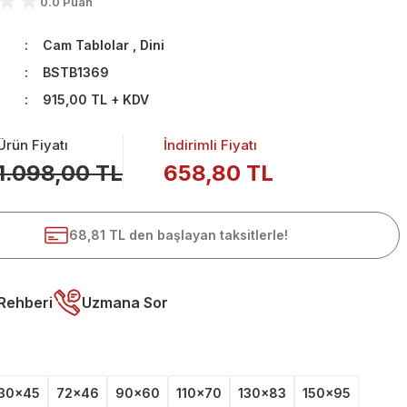
0.0 Puan
Cam Tablolar
,
Dini
BSTB1369
915,00 TL + KDV
Ürün Fiyatı
İndirimli Fiyatı
1.098,00 TL
658,80 TL
68,81 TL den başlayan taksitlerle!
Rehberi
Uzmana Sor
30x45
72x46
90x60
110x70
130x83
150x95