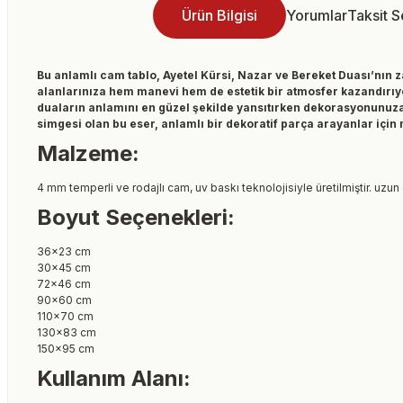
Ürün Bilgisi
Yorumlar
Taksit 
Bu anlamlı cam tablo, Ayetel Kürsi, Nazar ve Bereket Duası’nın z
alanlarınıza hem manevi hem de estetik bir atmosfer kazandırıyor
duaların anlamını en güzel şekilde yansıtırken dekorasyonunuza ş
simgesi olan bu eser, anlamlı bir dekoratif parça arayanlar içi
Malzeme:
4 mm temperli ve rodajlı cam, uv baskı teknolojisiyle üretilmiştir. uzun
Boyut Seçenekleri:
36×23 cm
30×45 cm
72×46 cm
90×60 cm
110×70 cm
130×83 cm
150×95 cm
Kullanım Alanı: