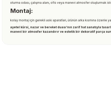
oturma odası, çalışma alanı, ofis veya manevi atmosfer oluşturmak iste
Montaj:
kolay montaj için gerekli askı aparatları, ürünün arka kısmına özenle ya
ayetel kürsi, nazar ve bereket duası’nın zarif hat sanatıyla tas
manevi bir atmosfer kazandırır ve estetik bir dekoratif parça su
Bu ürünün fiyat bilgisi, resim, ürün açıklamalarında ve diğer kon
formunu kullanarak tarafımıza iletebilirsiniz.
Bu ürüne ilk yorumu siz
Görüş ve önerileriniz için teşekkür ederiz.
Ürün resmi kalitesiz, bozuk veya görüntülenemiyor.
Yorum Yaz
Ürün açıklamasında eksik bilgiler bulunuyor.
Ürün bilgilerinde hatalar bulunuyor.
Ürün fiyatı diğer sitelerden daha pahalı.
Bu ürüne benzer farklı alternatifler olmalı.