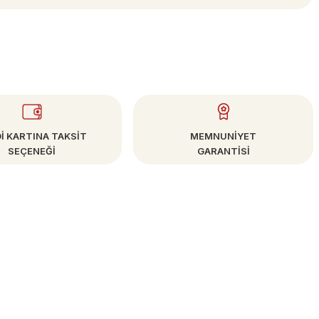
İ KARTINA TAKSİT
MEMNUNİYET
SEÇENEĞİ
GARANTİSİ
E-BÜLTEN
Kampanya ve Fırsatlardan Haberdar Olun!