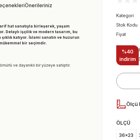
Seçenekleri
Önerileriniz
Kategori
Stok Kodu
arif hat sanatıyla birleşerek, yaşam
. Detaylı işçilik ve modern tasarım, bu
Fiyat
ıklık katıyor. İslami sanatın ve huzurun
n mükemmel bir seçimdir.
%40
indirim
 ömürlü ve dayanıklı bir yüzeye sahiptir.
Ölçü 
ÖLÇÜ
36x23