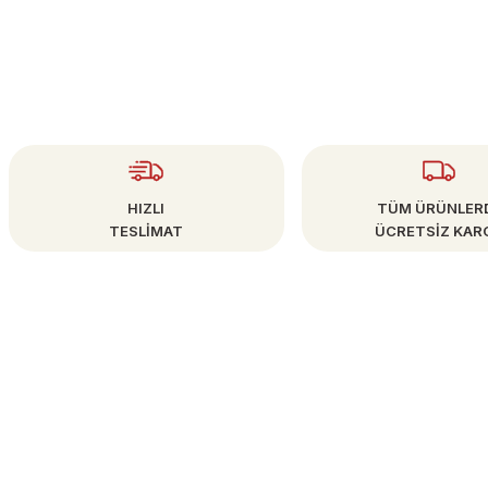
Gönder
HIZLI
TÜM ÜRÜNLER
TESLİMAT
ÜCRETSİZ KAR
ÜYE İŞLEMLERİ
info@bestsanat.com
Yeni Üyelik