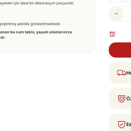
yenler için ideal bir dekorasyon parçasıdır.
pıştırılmış şekilde gönderilmektedir.
arlanan bu cam tablo, yaşam alanlarınıza
nar.
ularda yetersiz gördüğünüz noktaları öneri
 yapın!
Hı
Öz
Es