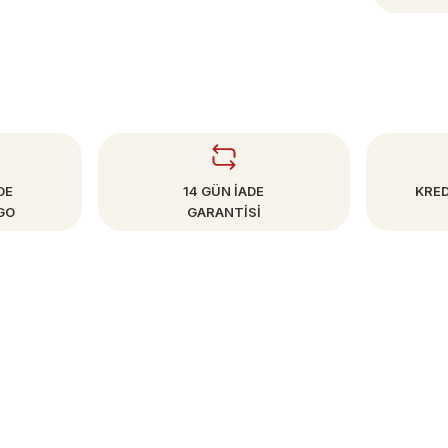
DE
14 GÜN İADE
KRED
GO
GARANTİSİ
SAYFALAR
Mesafeli Satış Sözleşmesi