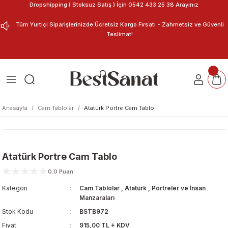
Dropshipping ( Stoksuz Satış ) İçin 0542 433 25 38 Arayınız
Geri Dön
Geri Dön
Tüm Yurtiçi Siparişlerinizde Ücretsiz Kargo Fırsatı - Zahmetsiz ve Güvenli
Teslimat!
ar
nu Tasarla
m Tablo
Anasayfa
Cam Tablolar
Atatürk Portre Cam Tablo
Atatürk Portre Cam Tablo
0.0 Puan
Kategori
Cam Tablolar
,
Atatürk
,
Portreler ve İnsan
Manzaraları
Stok Kodu
BSTB972
Fiyat
915,00 TL + KDV