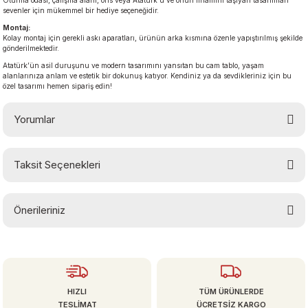
Oturma odası, çalışma alanı, ofis veya Atatürk'ü ve onun ilhamını taşıyan tasarımları
sevenler için mükemmel bir hediye seçeneğidir.
Montaj:
Kolay montaj için gerekli askı aparatları, ürünün arka kısmına özenle yapıştırılmış şekilde
gönderilmektedir.
Atatürk’ün asil duruşunu ve modern tasarımını yansıtan bu cam tablo, yaşam
alanlarınıza anlam ve estetik bir dokunuş katıyor. Kendiniz ya da sevdikleriniz için bu
özel tasarımı hemen sipariş edin!
Yorumlar
Taksit Seçenekleri
Bu ürüne ilk yorumu siz yapın!
Önerileriniz
Yorum Yaz
Bu ürünün fiyat bilgisi, resim, ürün açıklamalarında ve diğer konularda
yetersiz gördüğünüz noktaları öneri formunu kullanarak tarafımıza
iletebilirsiniz.
Görüş ve önerileriniz için teşekkür ederiz.
HIZLI
TÜM ÜRÜNLERDE
TESLİMAT
ÜCRETSİZ KARGO