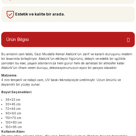
Estetik ve kalite bir arada.
bzeler
Ürün Bilgisi
Bu anlamlı cam tablo, Gazi Mustafa Kemal Atatürk'ün zarif ve kararlı duruşunu modern
bir tasarımla birleştiriyor. Atatürk’ün etkileyici figürünü, detaylı ve estetik bir işçilikle
yansıtan bu eser, yaşam alanlarınıza hem gurur hem de sanatsal bir atmosfer katar.
Atatürk'ün ilham veren duruşu, dekorasyonunuzun eşsiz bir parçası olacaktır.
Malzeme:
san Manzaraları
4 mm temperli ve rodajlı cam, UV baskı teknolojisiyle üretilmiştir. Uzun ömürlü ve
dayanıklı bir yüzey sunar.
Boyut Seçenekleri:
36×23 cm
30×45 cm
72×46 cm
90×60 cm
110×70 cm
130×83 cm
150×95 cm
Kullanım Alanı: