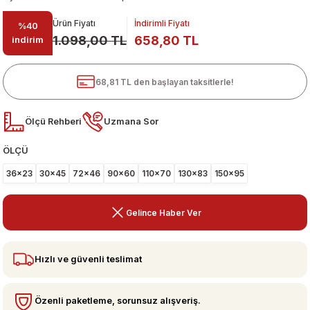
Ürün Fiyatı
İndirimli Fiyatı
%40
1.098,00 TL
658,80 TL
indirim
68,81 TL den başlayan taksitlerle!
Ölçü Rehberi
Uzmana Sor
ÖLÇÜ
ari
36x23
30x45
72x46
90x60
110x70
130x83
150x95
Gelince Haber Ver
Hızlı ve güvenli teslimat
Özenli paketleme, sorunsuz alışveriş.