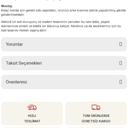
Montaj:
Kolay montaj için gerekli askı aparatları, ürünün arka kısmına özenle yapıştırılmış şekilde
gönderilmektedir.
Atatürk’ün asil duruşunu ve modern tasarımını yansıtan bu cam tablo, yaşam
alanlarınıza anlam ve estetik bir dokunuş katıyor. Kendiniz ya da sevdikleriniz için bu
özel tasarımı hemen sipariş edin!
Yorumlar
Taksit Seçenekleri
Bu ürüne ilk yorumu siz yapın!
Önerileriniz
Yorum Yaz
Bu ürünün fiyat bilgisi, resim, ürün açıklamalarında ve diğer konularda
yetersiz gördüğünüz noktaları öneri formunu kullanarak tarafımıza
iletebilirsiniz.
Görüş ve önerileriniz için teşekkür ederiz.
HIZLI
TÜM ÜRÜNLERDE
TESLİMAT
ÜCRETSİZ KARGO
Ürün resmi kalitesiz, bozuk veya görüntülenemiyor.