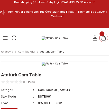
Dropshipping ( Stoksuz Satış ) İçin 0542 433 25 38 Arayınız
Geri Dön
Geri Dön
Tüm Yurtiçi Siparişlerinizde Ücretsiz Kargo Fırsatı - Zahmetsiz ve Güvenli
Teslimat!
ar
nu Tasarla
m Tablo
Anasayfa
Cam Tablolar
Atatürk Cam Tablo
Atatürk Cam Tablo
0.0 Puan
Kategori
Cam Tablolar
,
Atatürk
Stok Kodu
BSTB961
Fiyat
915,00 TL + KDV