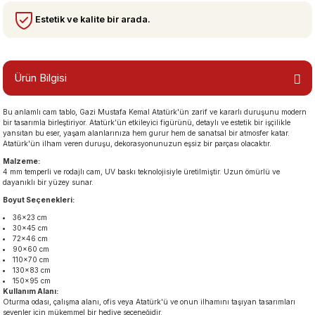
Estetik ve kalite bir arada.
bzeler
Ürün Bilgisi
Bu anlamlı cam tablo, Gazi Mustafa Kemal Atatürk'ün zarif ve kararlı duruşunu modern
bir tasarımla birleştiriyor. Atatürk’ün etkileyici figürünü, detaylı ve estetik bir işçilikle
yansıtan bu eser, yaşam alanlarınıza hem gurur hem de sanatsal bir atmosfer katar.
Atatürk'ün ilham veren duruşu, dekorasyonunuzun eşsiz bir parçası olacaktır.
Malzeme:
4 mm temperli ve rodajlı cam, UV baskı teknolojisiyle üretilmiştir. Uzun ömürlü ve
dayanıklı bir yüzey sunar.
san Manzaraları
Boyut Seçenekleri:
36×23 cm
30×45 cm
72×46 cm
90×60 cm
110×70 cm
130×83 cm
150×95 cm
Kullanım Alanı:
Oturma odası, çalışma alanı, ofis veya Atatürk'ü ve onun ilhamını taşıyan tasarımları
sevenler için mükemmel bir hediye seçeneğidir.