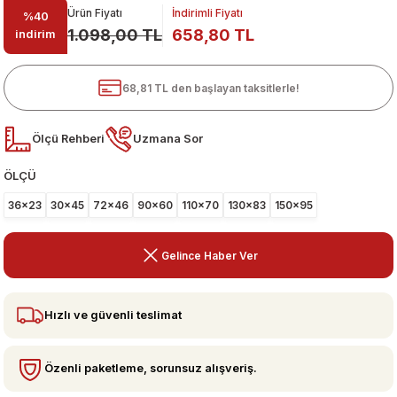
Ürün Fiyatı
İndirimli Fiyatı
%40
1.098,00 TL
658,80 TL
indirim
68,81 TL den başlayan taksitlerle!
Ölçü Rehberi
Uzmana Sor
ÖLÇÜ
ari
36x23
30x45
72x46
90x60
110x70
130x83
150x95
Gelince Haber Ver
Hızlı ve güvenli teslimat
Özenli paketleme, sorunsuz alışveriş.