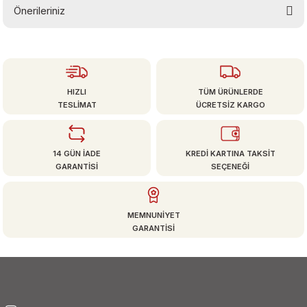
Önerileriniz
Yorum Yaz
Bu ürünün fiyat bilgisi, resim, ürün açıklamalarında ve diğer konularda
yetersiz gördüğünüz noktaları öneri formunu kullanarak tarafımıza
iletebilirsiniz.
Görüş ve önerileriniz için teşekkür ederiz.
HIZLI
TÜM ÜRÜNLERDE
TESLİMAT
ÜCRETSİZ KARGO
Ürün resmi kalitesiz, bozuk veya görüntülenemiyor.
Ürün açıklamasında eksik bilgiler bulunuyor.
14 GÜN İADE
KREDİ KARTINA TAKSİT
Ürün bilgilerinde hatalar bulunuyor.
GARANTİSİ
SEÇENEĞİ
Ürün fiyatı diğer sitelerden daha pahalı.
Bu ürüne benzer farklı alternatifler olmalı.
MEMNUNİYET
GARANTİSİ
Gönder