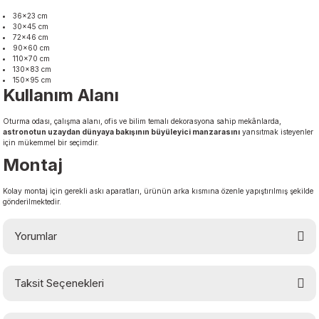
36×23 cm
30×45 cm
72×46 cm
90×60 cm
110×70 cm
130×83 cm
150×95 cm
Kullanım Alanı
Oturma odası, çalışma alanı, ofis ve bilim temalı dekorasyona sahip mekânlarda,
astronotun uzaydan dünyaya bakışının büyüleyici manzarasını
yansıtmak isteyenler
için mükemmel bir seçimdir.
Montaj
Kolay montaj için gerekli askı aparatları, ürünün arka kısmına özenle yapıştırılmış şekilde
gönderilmektedir.
Yorumlar
Taksit Seçenekleri
Bu ürüne ilk yorumu siz yapın!