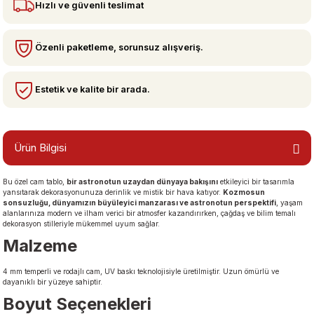
Hızlı ve güvenli teslimat
bzeler
Özenli paketleme, sorunsuz alışveriş.
Estetik ve kalite bir arada.
Ürün Bilgisi
Bu özel cam tablo,
bir astronotun uzaydan dünyaya bakışını
etkileyici bir tasarımla
san Manzaraları
yansıtarak dekorasyonunuza derinlik ve mistik bir hava katıyor.
Kozmosun
sonsuzluğu, dünyamızın büyüleyici manzarası ve astronotun perspektifi
, yaşam
alanlarınıza modern ve ilham verici bir atmosfer kazandırırken, çağdaş ve bilim temalı
dekorasyon stilleriyle mükemmel uyum sağlar.
Malzeme
4 mm temperli ve rodajlı cam, UV baskı teknolojisiyle üretilmiştir. Uzun ömürlü ve
dayanıklı bir yüzeye sahiptir.
Boyut Seçenekleri