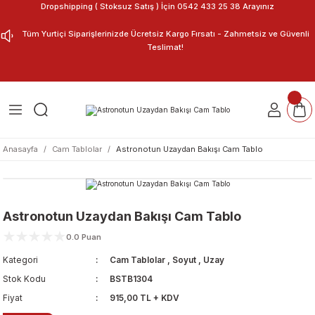
Dropshipping ( Stoksuz Satış ) İçin 0542 433 25 38 Arayınız
Geri Dön
Geri Dön
Tüm Yurtiçi Siparişlerinizde Ücretsiz Kargo Fırsatı - Zahmetsiz ve Güvenli
Teslimat!
ar
nu Tasarla
m Tablo
Anasayfa
Cam Tablolar
Astronotun Uzaydan Bakışı Cam Tablo
Astronotun Uzaydan Bakışı Cam Tablo
0.0 Puan
Kategori
Cam Tablolar
,
Soyut
,
Uzay
Stok Kodu
BSTB1304
Fiyat
915,00 TL + KDV