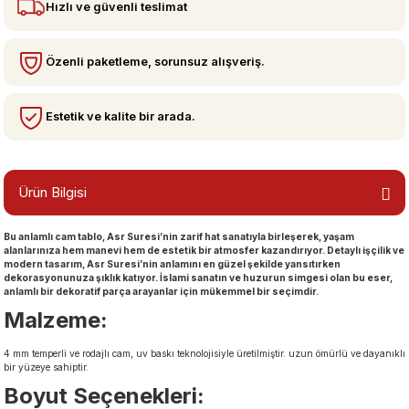
Hızlı ve güvenli teslimat
bzeler
Özenli paketleme, sorunsuz alışveriş.
Estetik ve kalite bir arada.
Ürün Bilgisi
Bu anlamlı cam tablo, Asr Suresi’nin zarif hat sanatıyla birleşerek, yaşam
san Manzaraları
alanlarınıza hem manevi hem de estetik bir atmosfer kazandırıyor. Detaylı işçilik ve
modern tasarım, Asr Suresi’nin anlamını en güzel şekilde yansıtırken
dekorasyonunuza şıklık katıyor. İslami sanatın ve huzurun simgesi olan bu eser,
anlamlı bir dekoratif parça arayanlar için mükemmel bir seçimdir.
Malzeme:
4 mm temperli ve rodajlı cam, uv baskı teknolojisiyle üretilmiştir. uzun ömürlü ve dayanıklı
bir yüzeye sahiptir.
Boyut Seçenekleri: