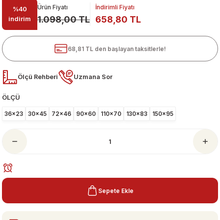
Ürün Fiyatı
İndirimli Fiyatı
%40
1.098,00 TL
658,80 TL
indirim
68,81 TL den başlayan taksitlerle!
Ölçü Rehberi
Uzmana Sor
ÖLÇÜ
ari
36x23
30x45
72x46
90x60
110x70
130x83
150x95
Sepete Ekle