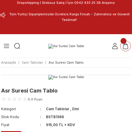
Dropshipping ( Stoksuz Satış ) İçin 0542 433 25 38 Arayınız
Geri Dön
Geri Dön
Tüm Yurtiçi Siparişlerinizde Ücretsiz Kargo Fırsatı - Zahmetsiz ve Güvenli
Teslimat!
ar
nu Tasarla
m Tablo
Anasayfa
Cam Tablolar
Asr Suresi Cam Tablo
Asr Suresi Cam Tablo
0.0 Puan
Kategori
Cam Tablolar
,
Dini
Stok Kodu
BSTB1366
Fiyat
915,00 TL + KDV