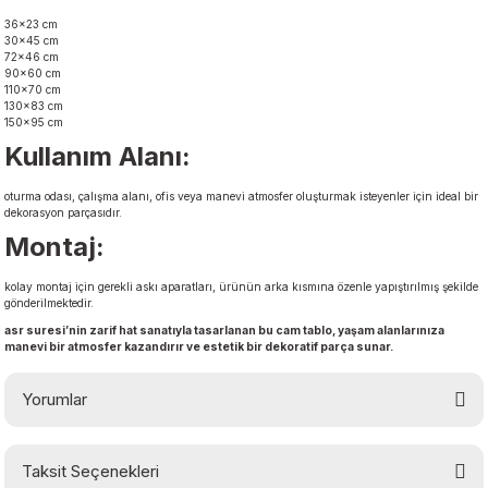
36×23 cm
30×45 cm
72×46 cm
90×60 cm
110×70 cm
130×83 cm
150×95 cm
Kullanım Alanı:
oturma odası, çalışma alanı, ofis veya manevi atmosfer oluşturmak isteyenler için ideal bir
dekorasyon parçasıdır.
Montaj:
kolay montaj için gerekli askı aparatları, ürünün arka kısmına özenle yapıştırılmış şekilde
gönderilmektedir.
asr suresi’nin zarif hat sanatıyla tasarlanan bu cam tablo, yaşam alanlarınıza
manevi bir atmosfer kazandırır ve estetik bir dekoratif parça sunar.
Yorumlar
Taksit Seçenekleri