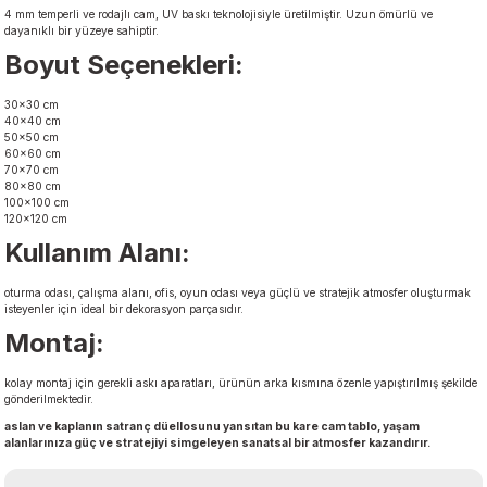
4 mm temperli ve rodajlı cam, UV baskı teknolojisiyle üretilmiştir. Uzun ömürlü ve
dayanıklı bir yüzeye sahiptir.
Boyut Seçenekleri:
30x30 cm
40x40 cm
50x50 cm
60x60 cm
70x70 cm
80x80 cm
100x100 cm
120x120 cm
Kullanım Alanı:
oturma odası, çalışma alanı, ofis, oyun odası veya güçlü ve stratejik atmosfer oluşturmak
isteyenler için ideal bir dekorasyon parçasıdır.
Montaj:
kolay montaj için gerekli askı aparatları, ürünün arka kısmına özenle yapıştırılmış şekilde
gönderilmektedir.
aslan ve kaplanın satranç düellosunu yansıtan bu kare cam tablo, yaşam
alanlarınıza güç ve stratejiyi simgeleyen sanatsal bir atmosfer kazandırır.