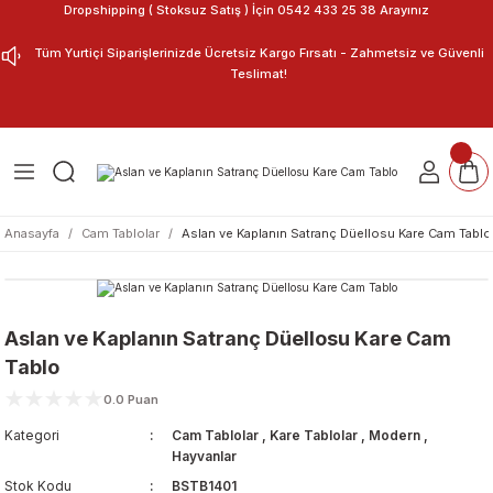
Dropshipping ( Stoksuz Satış ) İçin 0542 433 25 38 Arayınız
Geri Dön
Geri Dön
Tüm Yurtiçi Siparişlerinizde Ücretsiz Kargo Fırsatı - Zahmetsiz ve Güvenli
Teslimat!
ar
nu Tasarla
m Tablo
Anasayfa
Cam Tablolar
Aslan ve Kaplanın Satranç Düellosu Kare Cam Tablo
Aslan ve Kaplanın Satranç Düellosu Kare Cam
Tablo
0.0 Puan
Kategori
Cam Tablolar
,
Kare Tablolar
,
Modern
,
Hayvanlar
Stok Kodu
BSTB1401