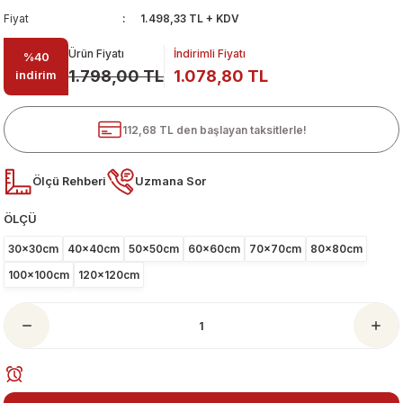
Fiyat
1.498,33 TL + KDV
Ürün Fiyatı
İndirimli Fiyatı
%40
1.798,00 TL
1.078,80 TL
indirim
112,68 TL den başlayan taksitlerle!
Ölçü Rehberi
Uzmana Sor
ari
ÖLÇÜ
30x30cm
40x40cm
50x50cm
60x60cm
70x70cm
80x80cm
100x100cm
120x120cm