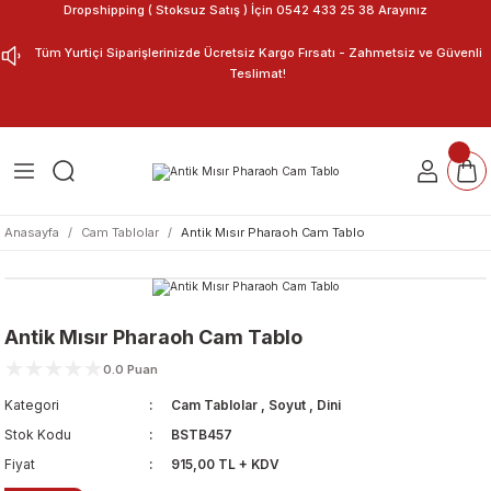
Dropshipping ( Stoksuz Satış ) İçin 0542 433 25 38 Arayınız
Geri Dön
Geri Dön
Tüm Yurtiçi Siparişlerinizde Ücretsiz Kargo Fırsatı - Zahmetsiz ve Güvenli
Teslimat!
ar
nu Tasarla
m Tablo
Anasayfa
Cam Tablolar
Antik Mısır Pharaoh Cam Tablo
Antik Mısır Pharaoh Cam Tablo
0.0 Puan
Kategori
Cam Tablolar
,
Soyut
,
Dini
Stok Kodu
BSTB457
Fiyat
915,00 TL + KDV