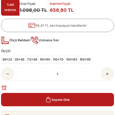
Ürün Fiyatı
İndirimli Fiyatı
%40
1.098,00 TL
658,80 TL
indirim
68,81 TL den başlayan taksitlerle!
Ölçü Rehberi
Uzmana Sor
ÖLÇÜ
ari
36x23
30x45
72x46
90x60
110x70
130x83
150x95
Sepete Ekle