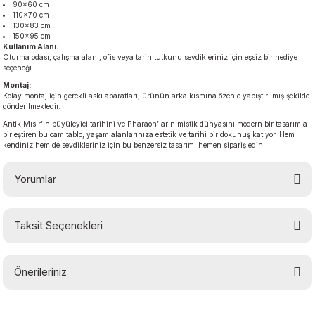
90×60 cm
110×70 cm
130×83 cm
150×95 cm
Kullanım Alanı:
Oturma odası, çalışma alanı, ofis veya tarih tutkunu sevdikleriniz için eşsiz bir hediye
seçeneği.
Montaj:
Kolay montaj için gerekli askı aparatları, ürünün arka kısmına özenle yapıştırılmış şekilde
gönderilmektedir.
Antik Mısır’ın büyüleyici tarihini ve Pharaoh’ların mistik dünyasını modern bir tasarımla
birleştiren bu cam tablo, yaşam alanlarınıza estetik ve tarihi bir dokunuş katıyor. Hem
kendiniz hem de sevdikleriniz için bu benzersiz tasarımı hemen sipariş edin!
Yorumlar
Taksit Seçenekleri
Bu ürüne ilk yorumu siz yapın!
Önerileriniz
Yorum Yaz
Bu ürünün fiyat bilgisi, resim, ürün açıklamalarında ve diğer konularda