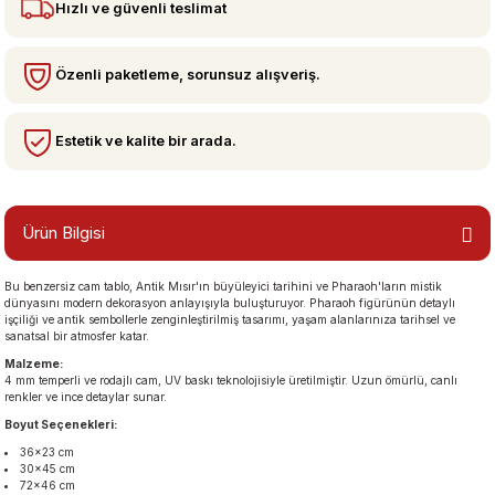
Hızlı ve güvenli teslimat
bzeler
Özenli paketleme, sorunsuz alışveriş.
Estetik ve kalite bir arada.
Ürün Bilgisi
Bu benzersiz cam tablo, Antik Mısır'ın büyüleyici tarihini ve Pharaoh'ların mistik
san Manzaraları
dünyasını modern dekorasyon anlayışıyla buluşturuyor. Pharaoh figürünün detaylı
işçiliği ve antik sembollerle zenginleştirilmiş tasarımı, yaşam alanlarınıza tarihsel ve
sanatsal bir atmosfer katar.
Malzeme:
4 mm temperli ve rodajlı cam, UV baskı teknolojisiyle üretilmiştir. Uzun ömürlü, canlı
renkler ve ince detaylar sunar.
Boyut Seçenekleri:
36×23 cm
30×45 cm
72×46 cm