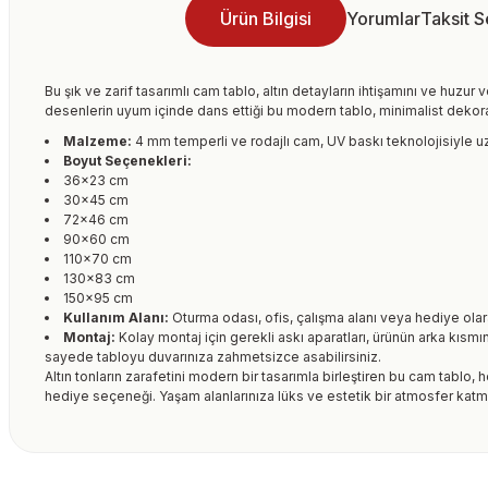
Ürün Bilgisi
Yorumlar
Taksit 
Bu şık ve zarif tasarımlı cam tablo, altın detayların ihtişamını ve huzur v
desenlerin uyum içinde dans ettiği bu modern tablo, minimalist dekora
Malzeme:
4 mm temperli ve rodajlı cam, UV baskı teknolojisiyle uz
Boyut Seçenekleri:
36×23 cm
30×45 cm
72×46 cm
90×60 cm
110×70 cm
130×83 cm
150×95 cm
Kullanım Alanı:
Oturma odası, ofis, çalışma alanı veya hediye ol
Montaj:
Kolay montaj için gerekli askı aparatları, ürünün arka kısmı
sayede tabloyu duvarınıza zahmetsizce asabilirsiniz.
Altın tonların zarafetini modern bir tasarımla birleştiren bu cam tablo,
hediye seçeneği. Yaşam alanlarınıza lüks ve estetik bir atmosfer katmak
Bu ürünün fiyat bilgisi, resim, ürün açıklamalarında ve diğer kon
formunu kullanarak tarafımıza iletebilirsiniz.