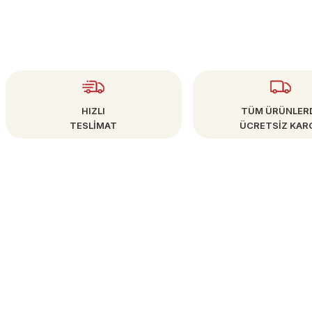
HIZLI
TÜM ÜRÜNLER
TESLİMAT
ÜCRETSİZ KAR
ÜYE İŞLEMLERİ
info@bestsanat.com
Yeni Üyelik