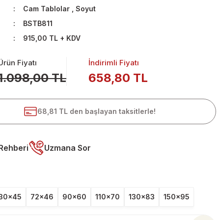
Cam Tablolar
,
Soyut
BSTB811
915,00 TL + KDV
Ürün Fiyatı
İndirimli Fiyatı
1.098,00 TL
658,80 TL
68,81 TL den başlayan taksitlerle!
Rehberi
Uzmana Sor
30x45
72x46
90x60
110x70
130x83
150x95