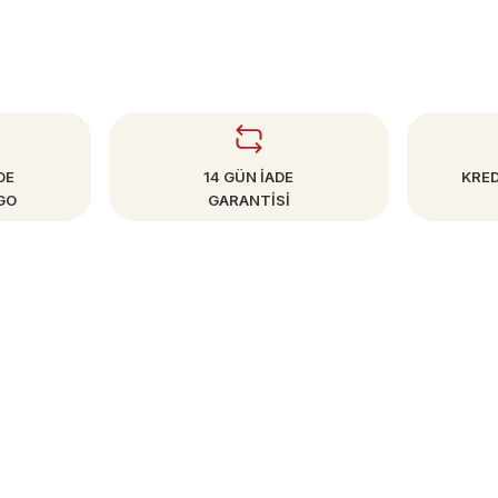
DE
14 GÜN İADE
KRED
GO
GARANTİSİ
SAYFALAR
Mesafeli Satış Sözleşmesi