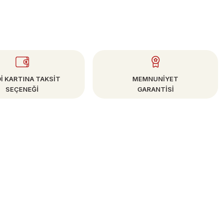
İ KARTINA TAKSİT
MEMNUNİYET
SEÇENEĞİ
GARANTİSİ
E-BÜLTEN
Kampanya ve Fırsatlardan Haberdar Olun!