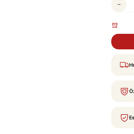
 yapın!
Hı
Öz
Es