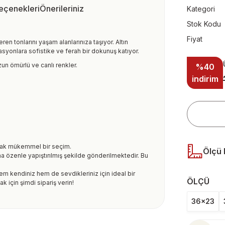
Seçenekleri
Önerileriniz
Kategori
Stok Kodu
Fiyat
eren tonlarını yaşam alanlarınıza taşıyor. Altın
syonlara sofistike ve ferah bir dokunuş katıyor.
un ömürlü ve canlı renkler.
%40
indirim
arak mükemmel bir seçim.
Ölçü 
na özenle yapıştırılmış şekilde gönderilmektedir. Bu
 hem kendiniz hem de sevdikleriniz için ideal bir
ÖLÇÜ
 için şimdi sipariş verin!
36x23
ularda yetersiz gördüğünüz noktaları öneri