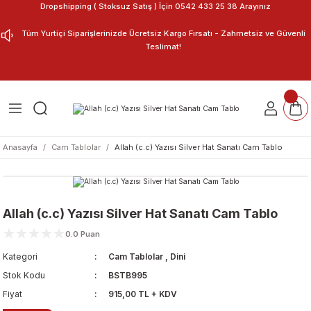
Dropshipping ( Stoksuz Satış ) İçin 0542 433 25 38 Arayınız
Geri Dön
Geri Dön
Tüm Yurtiçi Siparişlerinizde Ücretsiz Kargo Fırsatı - Zahmetsiz ve Güvenli
Teslimat!
ar
nu Tasarla
m Tablo
Anasayfa
Cam Tablolar
Allah (c.c) Yazısı Silver Hat Sanatı Cam Tablo
Allah (c.c) Yazısı Silver Hat Sanatı Cam Tablo
0.0 Puan
Kategori
Cam Tablolar
,
Dini
Stok Kodu
BSTB995
Fiyat
915,00 TL + KDV