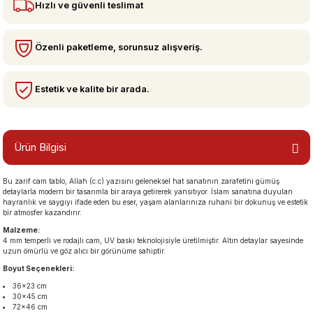
Hızlı ve güvenli teslimat
bzeler
Özenli paketleme, sorunsuz alışveriş.
Estetik ve kalite bir arada.
Ürün Bilgisi
Bu zarif cam tablo, Allah (c.c) yazısını geleneksel hat sanatının zarafetini gümüş
san Manzaraları
detaylarla modern bir tasarımla bir araya getirerek yansıtıyor. İslam sanatına duyulan
hayranlık ve saygıyı ifade eden bu eser, yaşam alanlarınıza ruhani bir dokunuş ve estetik
bir atmosfer kazandırır.
Malzeme:
4 mm temperli ve rodajlı cam, UV baskı teknolojisiyle üretilmiştir. Altın detaylar sayesinde
uzun ömürlü ve göz alıcı bir görünüme sahiptir.
Boyut Seçenekleri:
36×23 cm
30×45 cm
72×46 cm