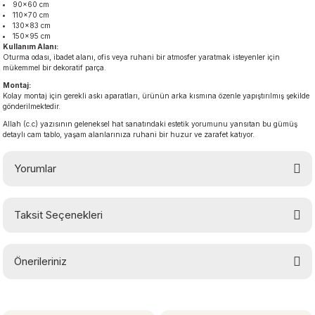
90×60 cm
110×70 cm
130×83 cm
150×95 cm
Kullanım Alanı:
Oturma odası, ibadet alanı, ofis veya ruhani bir atmosfer yaratmak isteyenler için
mükemmel bir dekoratif parça.
Montaj:
Kolay montaj için gerekli askı aparatları, ürünün arka kısmına özenle yapıştırılmış şekilde
gönderilmektedir.
Allah (c.c) yazısının geleneksel hat sanatındaki estetik yorumunu yansıtan bu gümüş
detaylı cam tablo, yaşam alanlarınıza ruhani bir huzur ve zarafet katıyor.
Yorumlar
Taksit Seçenekleri
Bu ürüne ilk yorumu siz yapın!
Önerileriniz
Yorum Yaz
Bu ürünün fiyat bilgisi, resim, ürün açıklamalarında ve diğer konularda
yetersiz gördüğünüz noktaları öneri formunu kullanarak tarafımıza