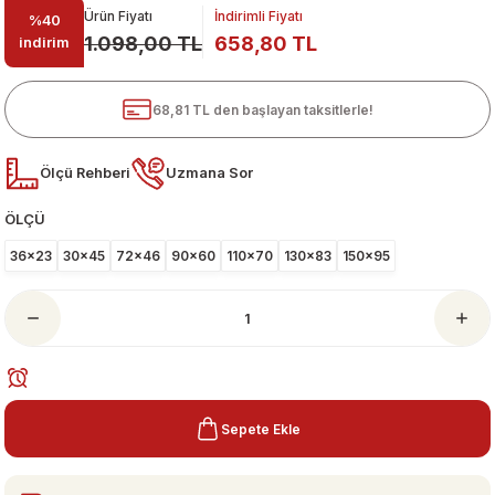
Ürün Fiyatı
İndirimli Fiyatı
%40
1.098,00 TL
658,80 TL
indirim
68,81 TL den başlayan taksitlerle!
Ölçü Rehberi
Uzmana Sor
ÖLÇÜ
ari
36x23
30x45
72x46
90x60
110x70
130x83
150x95
Sepete Ekle