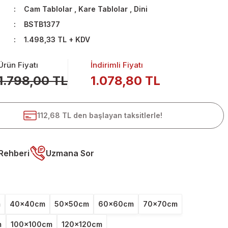
Cam Tablolar
,
Kare Tablolar
,
Dini
BSTB1377
1.498,33 TL + KDV
Ürün Fiyatı
İndirimli Fiyatı
1.798,00 TL
1.078,80 TL
112,68 TL den başlayan taksitlerle!
Rehberi
Uzmana Sor
m
40x40cm
50x50cm
60x60cm
70x70cm
m
100x100cm
120x120cm