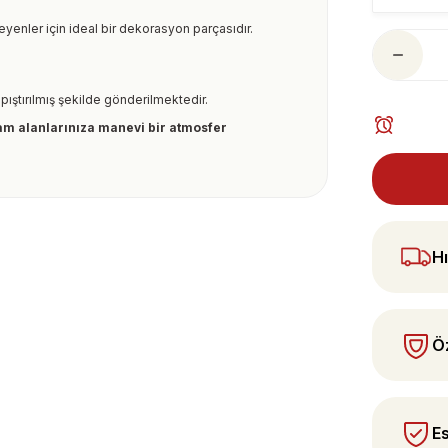
yenler için ideal bir dekorasyon parçasıdır.
pıştırılmış şekilde gönderilmektedir.
aşam alanlarınıza manevi bir atmosfer
ularda yetersiz gördüğünüz noktaları öneri
 yapın!
Hı
Öz
Es