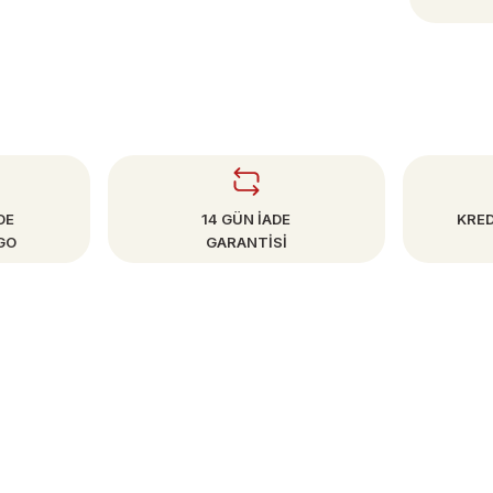
DE
14 GÜN İADE
KRED
GO
GARANTİSİ
SAYFALAR