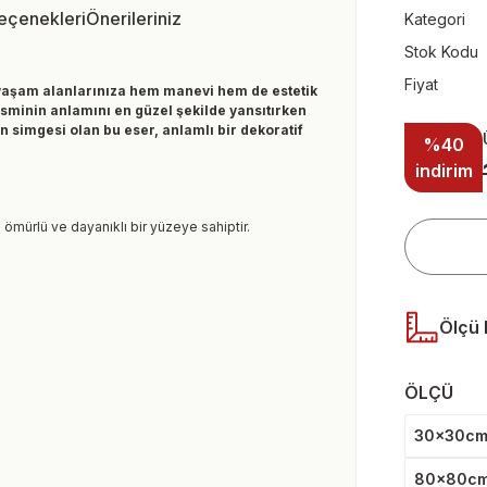
Seçenekleri
Önerileriniz
Kategori
Stok Kodu
Fiyat
k, yaşam alanlarınıza hem manevi hem de estetik
 isminin anlamını en güzel şekilde yansıtırken
 simgesi olan bu eser, anlamlı bir dekoratif
%40
indirim
 ömürlü ve dayanıklı bir yüzeye sahiptir.
Ölçü 
ÖLÇÜ
30x30c
80x80c