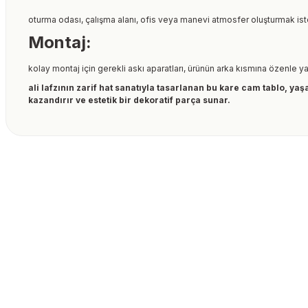
oturma odası, çalışma alanı, ofis veya manevi atmosfer oluşturmak iste
Montaj:
kolay montaj için gerekli askı aparatları, ürünün arka kısmına özenle ya
ali lafzının zarif hat sanatıyla tasarlanan bu kare cam tablo, y
kazandırır ve estetik bir dekoratif parça sunar.
Bu ürünün fiyat bilgisi, resim, ürün açıklamalarında ve diğer kon
formunu kullanarak tarafımıza iletebilirsiniz.
Bu ürüne ilk yorumu siz
Görüş ve önerileriniz için teşekkür ederiz.
Ürün resmi kalitesiz, bozuk veya görüntülenemiyor.
Yorum Yaz
Ürün açıklamasında eksik bilgiler bulunuyor.
Ürün bilgilerinde hatalar bulunuyor.
Ürün fiyatı diğer sitelerden daha pahalı.
Bu ürüne benzer farklı alternatifler olmalı.