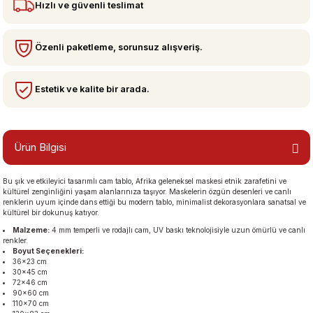
Hızlı ve güvenli teslimat
bzeler
Özenli paketleme, sorunsuz alışveriş.
Estetik ve kalite bir arada.
Ürün Bilgisi
Bu şık ve etkileyici tasarımlı cam tablo, Afrika geleneksel maskesi etnik zarafetini ve
san Manzaraları
kültürel zenginliğini yaşam alanlarınıza taşıyor. Maskelerin özgün desenleri ve canlı
renklerin uyum içinde dans ettiği bu modern tablo, minimalist dekorasyonlara sanatsal ve
kültürel bir dokunuş katıyor.
Malzeme:
4 mm temperli ve rodajlı cam, UV baskı teknolojisiyle uzun ömürlü ve canlı
renkler.
Boyut Seçenekleri:
36×23 cm
30×45 cm
72×46 cm
90×60 cm
110×70 cm