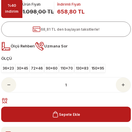
Ürün Fiyatı
İndirimli Fiyatı
%40
1.098,00 TL
658,80 TL
indirim
68,81 TL den başlayan taksitlerle!
Ölçü Rehberi
Uzmana Sor
ÖLÇÜ
ari
36x23
30x45
72x46
90x60
110x70
130x83
150x95
Sepete Ekle