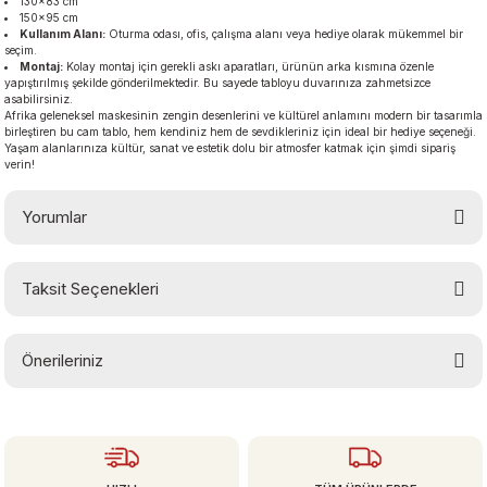
130×83 cm
150×95 cm
Kullanım Alanı:
Oturma odası, ofis, çalışma alanı veya hediye olarak mükemmel bir
seçim.
Montaj:
Kolay montaj için gerekli askı aparatları, ürünün arka kısmına özenle
yapıştırılmış şekilde gönderilmektedir. Bu sayede tabloyu duvarınıza zahmetsizce
asabilirsiniz.
Afrika geleneksel maskesinin zengin desenlerini ve kültürel anlamını modern bir tasarımla
birleştiren bu cam tablo, hem kendiniz hem de sevdikleriniz için ideal bir hediye seçeneği.
Yaşam alanlarınıza kültür, sanat ve estetik dolu bir atmosfer katmak için şimdi sipariş
verin!
Yorumlar
Taksit Seçenekleri
Bu ürüne ilk yorumu siz yapın!
Önerileriniz
Yorum Yaz
Bu ürünün fiyat bilgisi, resim, ürün açıklamalarında ve diğer konularda
yetersiz gördüğünüz noktaları öneri formunu kullanarak tarafımıza
iletebilirsiniz.
Görüş ve önerileriniz için teşekkür ederiz.