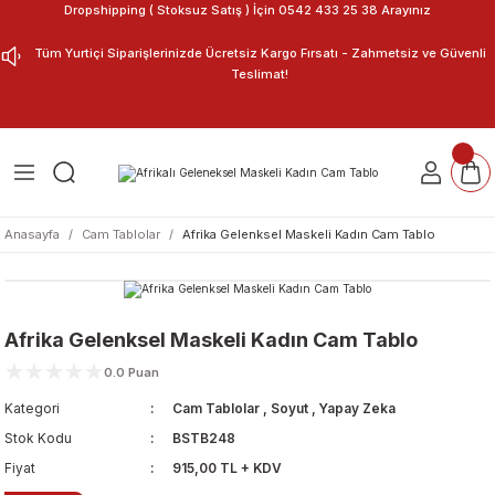
Dropshipping ( Stoksuz Satış ) İçin 0542 433 25 38 Arayınız
Geri Dön
Geri Dön
Tüm Yurtiçi Siparişlerinizde Ücretsiz Kargo Fırsatı - Zahmetsiz ve Güvenli
Teslimat!
ar
nu Tasarla
m Tablo
Anasayfa
Cam Tablolar
Afrika Gelenksel Maskeli Kadın Cam Tablo
Afrika Gelenksel Maskeli Kadın Cam Tablo
0.0 Puan
Kategori
Cam Tablolar
,
Soyut
,
Yapay Zeka
Stok Kodu
BSTB248
Fiyat
915,00 TL + KDV