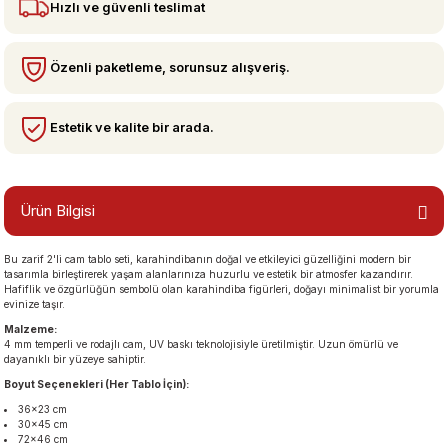
Hızlı ve güvenli teslimat
bzeler
Özenli paketleme, sorunsuz alışveriş.
Estetik ve kalite bir arada.
Ürün Bilgisi
Bu zarif 2'li cam tablo seti, karahindibanın doğal ve etkileyici güzelliğini modern bir
san Manzaraları
tasarımla birleştirerek yaşam alanlarınıza huzurlu ve estetik bir atmosfer kazandırır.
Hafiflik ve özgürlüğün sembolü olan karahindiba figürleri, doğayı minimalist bir yorumla
evinize taşır.
Malzeme:
4 mm temperli ve rodajlı cam, UV baskı teknolojisiyle üretilmiştir. Uzun ömürlü ve
dayanıklı bir yüzeye sahiptir.
Boyut Seçenekleri (Her Tablo İçin):
36×23 cm
30×45 cm
72×46 cm