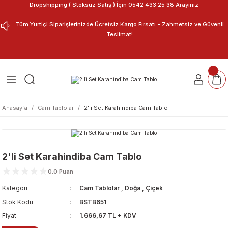
Dropshipping ( Stoksuz Satış ) İçin 0542 433 25 38 Arayınız
Geri Dön
Geri Dön
Tüm Yurtiçi Siparişlerinizde Ücretsiz Kargo Fırsatı - Zahmetsiz ve Güvenli
Teslimat!
ar
nu Tasarla
m Tablo
Anasayfa
Cam Tablolar
2'li Set Karahindiba Cam Tablo
2'li Set Karahindiba Cam Tablo
0.0 Puan
Kategori
Cam Tablolar
,
Doğa
,
Çiçek
Stok Kodu
BSTB651
Fiyat
1.666,67 TL + KDV