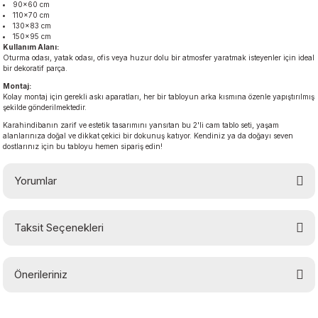
90×60 cm
110×70 cm
130×83 cm
150×95 cm
Kullanım Alanı:
Oturma odası, yatak odası, ofis veya huzur dolu bir atmosfer yaratmak isteyenler için ideal
bir dekoratif parça.
Montaj:
Kolay montaj için gerekli askı aparatları, her bir tabloyun arka kısmına özenle yapıştırılmış
şekilde gönderilmektedir.
Karahindibanın zarif ve estetik tasarımını yansıtan bu 2'li cam tablo seti, yaşam
alanlarınıza doğal ve dikkat çekici bir dokunuş katıyor. Kendiniz ya da doğayı seven
dostlarınız için bu tabloyu hemen sipariş edin!
Yorumlar
Taksit Seçenekleri
Bu ürüne ilk yorumu siz yapın!
Önerileriniz
Yorum Yaz
Bu ürünün fiyat bilgisi, resim, ürün açıklamalarında ve diğer konularda