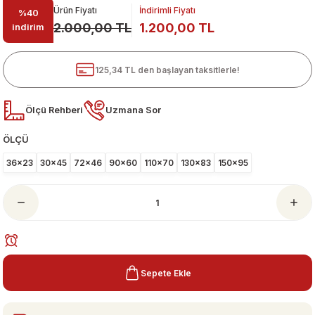
Ürün Fiyatı
İndirimli Fiyatı
%40
2.000,00 TL
1.200,00 TL
indirim
125,34 TL den başlayan taksitlerle!
Ölçü Rehberi
Uzmana Sor
ÖLÇÜ
ari
36x23
30x45
72x46
90x60
110x70
130x83
150x95
Sepete Ekle