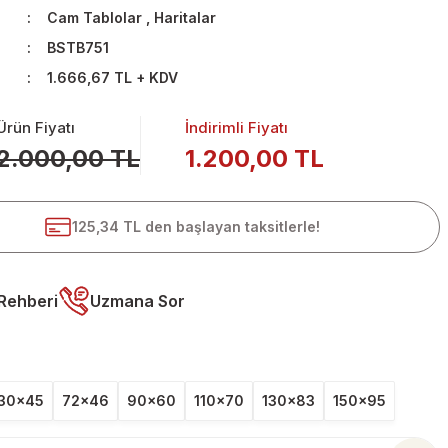
Cam Tablolar
,
Haritalar
BSTB751
1.666,67 TL + KDV
Ürün Fiyatı
İndirimli Fiyatı
2.000,00 TL
1.200,00 TL
125,34 TL den başlayan taksitlerle!
Rehberi
Uzmana Sor
30x45
72x46
90x60
110x70
130x83
150x95