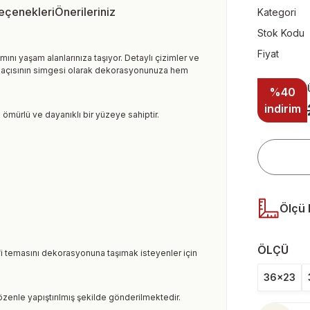
Seçenekleri
Önerileriniz
Kategori
Stok Kodu
Fiyat
mını yaşam alanlarınıza taşıyor. Detaylı çizimler ve
kış açısının simgesi olarak dekorasyonunuza hem
%40
indirim
 ömürlü ve dayanıklı bir yüzeye sahiptir.
Ölçü 
ÖLÇÜ
i temasını dekorasyonuna taşımak isteyenler için
36x23
 özenle yapıştırılmış şekilde gönderilmektedir.