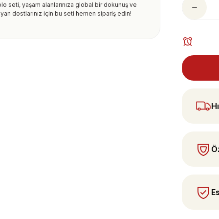
lo seti, yaşam alanlarınıza global bir dokunuş ve
uyan dostlarınız için bu seti hemen sipariş edin!
ularda yetersiz gördüğünüz noktaları öneri
 yapın!
Hı
Öz
Es