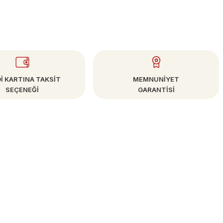
İ KARTINA TAKSİT
MEMNUNİYET
SEÇENEĞİ
GARANTİSİ
E-BÜLTEN
Kampanya ve Fırsatlardan Haberdar Olun!