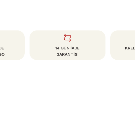
DE
14 GÜN İADE
KRED
GO
GARANTİSİ
SAYFALAR
Mesafeli Satış Sözleşmesi