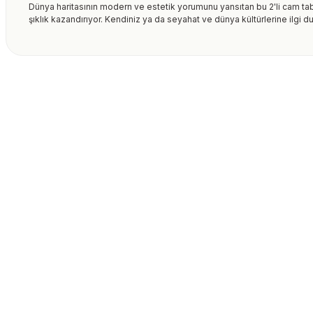
Dünya haritasının modern ve estetik yorumunu yansıtan bu 2'li cam tab
şıklık kazandırıyor. Kendiniz ya da seyahat ve dünya kültürlerine ilgi d
Bu ürünün fiyat bilgisi, resim, ürün açıklamalarında ve diğer kon
formunu kullanarak tarafımıza iletebilirsiniz.
Bu ürüne ilk yorumu siz
Görüş ve önerileriniz için teşekkür ederiz.
Ürün resmi kalitesiz, bozuk veya görüntülenemiyor.
Yorum Yaz
Ürün açıklamasında eksik bilgiler bulunuyor.
Ürün bilgilerinde hatalar bulunuyor.
Ürün fiyatı diğer sitelerden daha pahalı.
Bu ürüne benzer farklı alternatifler olmalı.
Gönder