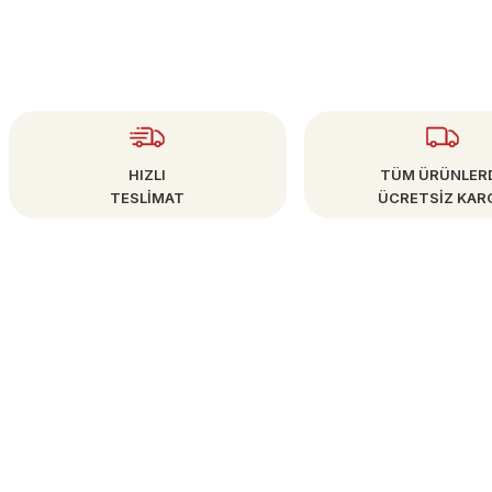
HIZLI
TÜM ÜRÜNLER
TESLİMAT
ÜCRETSİZ KAR
ÜYE İŞLEMLERİ
info@bestsanat.com
Yeni Üyelik