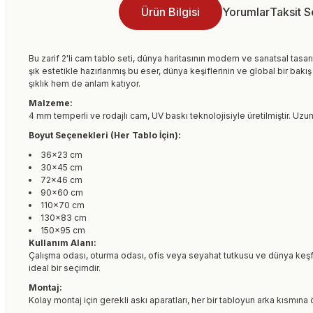
Ürün Bilgisi
Yorumlar
Taksit 
Bu zarif 2'li cam tablo seti, dünya haritasının modern ve sanatsal tasarı
şık estetikle hazırlanmış bu eser, dünya keşiflerinin ve global bir ba
şıklık hem de anlam katıyor.
Malzeme:
4 mm temperli ve rodajlı cam, UV baskı teknolojisiyle üretilmiştir. Uzun
Boyut Seçenekleri (Her Tablo İçin):
36×23 cm
30×45 cm
72×46 cm
90×60 cm
110×70 cm
130×83 cm
150×95 cm
Kullanım Alanı:
Çalışma odası, oturma odası, ofis veya seyahat tutkusu ve dünya keşf
ideal bir seçimdir.
Montaj:
Kolay montaj için gerekli askı aparatları, her bir tabloyun arka kısmına